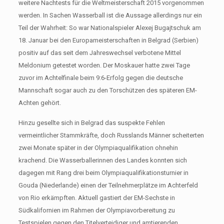
weitere Nachtests für die Weltmeisterschaft 2015 vorgenommen
werden. In Sachen Wasserball ist die Aussage allerdings nur ein
Teil der Wahrheit: So war Nationalspieler Alexej Bugajtschuk am
18. Januar bei den Europameisterschaften in Belgrad (Serbien)
positiv auf das seit dem Jahreswechsel verbotene Mittel
Meldonium getestet worden. Der Moskauer hatte zwei Tage
zuvor im Achtelfinale beim 9:6-Erfolg gegen die deutsche
Mannschaft sogar auch zu den Torschützen des späteren EM-
Achten gehört.
Hinzu gesellte sich in Belgrad das suspekte Fehlen
vermeintlicher Stammkräfte, doch Russlands Männer scheiterten
zwei Monate später in der Olympiaqualifikation ohnehin
krachend. Die Wasserballerinnen des Landes konnten sich
dagegen mit Rang drei beim Olympiaqualifikationsturnier in
Gouda (Niederlande) einen der Teilnehmerplätze im Achterfeld
von Rio erkämpften. Aktuell gastiert der EM-Sechste in
Südkalifornien im Rahmen der Olympiavorbereitung zu
Testspielen gegen den Titelverteidiger und amtierenden