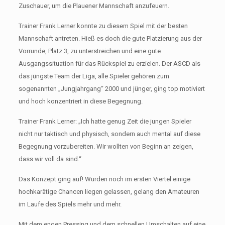
Zuschauer, um die Plauener Mannschaft anzufeuern.
Trainer Frank Lerner konnte zu diesem Spiel mit der besten
Mannschaft antreten. Hieß es doch die gute Platzierung aus der
Vorrunde, Platz 3, zu unterstreichen und eine gute
Ausgangssituation für das Rückspiel zu erzielen. Der ASCD als
das jüngste Team der Liga, alle Spieler gehören zum
sogenannten „Jungjahrgang“ 2000 und jünger, ging top motiviert
und hoch konzentriert in diese Begegnung.
Trainer Frank Lerner: „Ich hatte genug Zeit die jungen Spieler
nicht nur taktisch und physisch, sondern auch mental auf diese
Begegnung vorzubereiten. Wir wollten von Beginn an zeigen,
dass wir voll da sind.“
Das Konzept ging auf! Wurden noch im ersten Viertel einige
hochkarätige Chancen liegen gelassen, gelang den Amateuren
im Laufe des Spiels mehr und mehr.
Mit dem engen Pressing und dem schnellen Umschalten auf eine