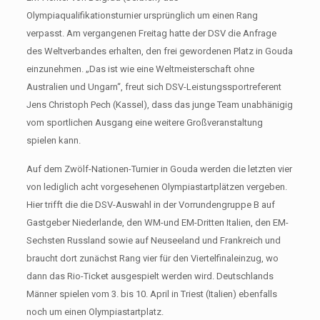
Olympiaqualifikationsturnier ursprünglich um einen Rang
verpasst. Am vergangenen Freitag hatte der DSV die Anfrage
des Weltverbandes erhalten, den frei gewordenen Platz in Gouda
einzunehmen. „Das ist wie eine Weltmeisterschaft ohne
Australien und Ungarn“, freut sich DSV-Leistungssportreferent
Jens Christoph Pech (Kassel), dass das junge Team unabhänigig
vom sportlichen Ausgang eine weitere Großveranstaltung
spielen kann.
Auf dem Zwölf-Nationen-Turnier in Gouda werden die letzten vier
von lediglich acht vorgesehenen Olympiastartplätzen vergeben.
Hier trifft die die DSV-Auswahl in der Vorrundengruppe B auf
Gastgeber Niederlande, den WM-und EM-Dritten Italien, den EM-
Sechsten Russland sowie auf Neuseeland und Frankreich und
braucht dort zunächst Rang vier für den Viertelfinaleinzug, wo
dann das Rio-Ticket ausgespielt werden wird. Deutschlands
Männer spielen vom 3. bis 10. April in Triest (Italien) ebenfalls
noch um einen Olympiastartplatz.