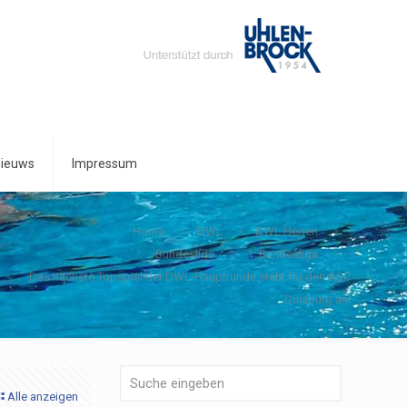
ieuws
Impressum
Home
DWL
DWL Herren
Bundesliga
1. Bundesliga
Das nächste Topspiel der DWL-Hauptrunde steht für den ASC
Duisburg an!
Alle anzeigen