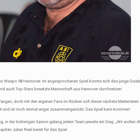
 von Waspo 98 Hannover. Im angesprochenen Spiel konnte sich das junge Duis
 und auch Top-Stars besetzte Mannschaft aus Hannover durchsetzen.
terfangen, doch mit den eigenen Fans im Rücken soll dieser nächste Meilenste
itet und ist noch einmal enger zusammengerückt: Das Spiel kann kommen!
ung, in der bisherigen Saison gelang jedem Team jeweils ein Sieg. „Wir wollen d
pitän Julian Real bereit für das Spiel.