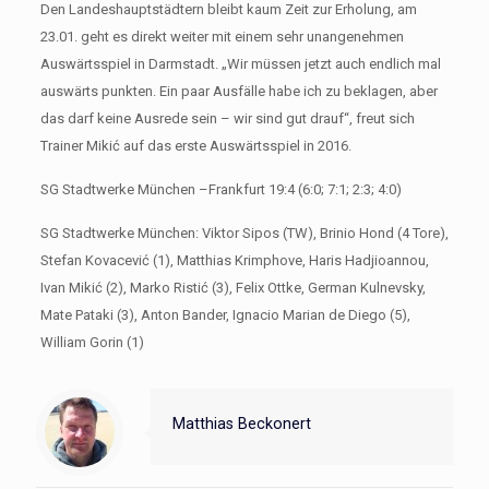
Den Landeshauptstädtern bleibt kaum Zeit zur Erholung, am
23.01. geht es direkt weiter mit einem sehr unangenehmen
Auswärtsspiel in Darmstadt. „Wir müssen jetzt auch endlich mal
auswärts punkten. Ein paar Ausfälle habe ich zu beklagen, aber
das darf keine Ausrede sein – wir sind gut drauf“, freut sich
Trainer Mikić auf das erste Auswärtsspiel in 2016.
SG Stadtwerke München –Frankfurt 19:4 (6:0; 7:1; 2:3; 4:0)
SG Stadtwerke München: Viktor Sipos (TW), Brinio Hond (4 Tore),
Stefan Kovacević (1), Matthias Krimphove, Haris Hadjioannou,
Ivan Mikić (2), Marko Ristić (3), Felix Ottke, German Kulnevsky,
Mate Pataki (3), Anton Bander, Ignacio Marian de Diego (5),
William Gorin (1)
Matthias Beckonert