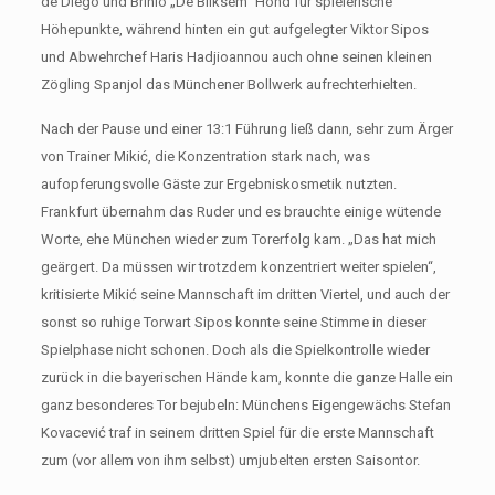
de Diego und Brinio „De Bliksem“ Hond für spielerische
Höhepunkte, während hinten ein gut aufgelegter Viktor Sipos
und Abwehrchef Haris Hadjioannou auch ohne seinen kleinen
Zögling Spanjol das Münchener Bollwerk aufrechterhielten.
Nach der Pause und einer 13:1 Führung ließ dann, sehr zum Ärger
von Trainer Mikić, die Konzentration stark nach, was
aufopferungsvolle Gäste zur Ergebniskosmetik nutzten.
Frankfurt übernahm das Ruder und es brauchte einige wütende
Worte, ehe München wieder zum Torerfolg kam. „Das hat mich
geärgert. Da müssen wir trotzdem konzentriert weiter spielen“,
kritisierte Mikić seine Mannschaft im dritten Viertel, und auch der
sonst so ruhige Torwart Sipos konnte seine Stimme in dieser
Spielphase nicht schonen. Doch als die Spielkontrolle wieder
zurück in die bayerischen Hände kam, konnte die ganze Halle ein
ganz besonderes Tor bejubeln: Münchens Eigengewächs Stefan
Kovacević traf in seinem dritten Spiel für die erste Mannschaft
zum (vor allem von ihm selbst) umjubelten ersten Saisontor.