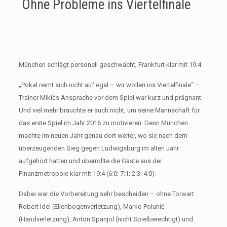
Ohne Probleme ins Viertelfinale
München schlägt personell geschwächt, Frankfurt klar mit 19:4
„Pokal reimt sich nicht auf egal – wir wollen ins Viertelfinale“ –
Trainer Mikićs Ansprache vor dem Spiel war kurz und prägnant.
Und viel mehr brauchte er auch nicht, um seine Mannschaft für
das erste Spiel im Jahr 2016 zu motivieren. Denn München
machte im neuen Jahr genau dort weiter, wo sie nach dem
überzeugenden Sieg gegen Ludwigsburg im alten Jahr
aufgehört hatten und überrollte die Gäste aus der
Finanzmetropole klar mit 19:4 (6:0; 7:1; 2:3; 4:0).
Dabei war die Vorbereitung sehr bescheiden – ohne Torwart
Robert Idel (Ellenbogenverletzung), Marko Polunić
(Handverletzung), Anton Spanjol (nicht Spielberechtigt) und