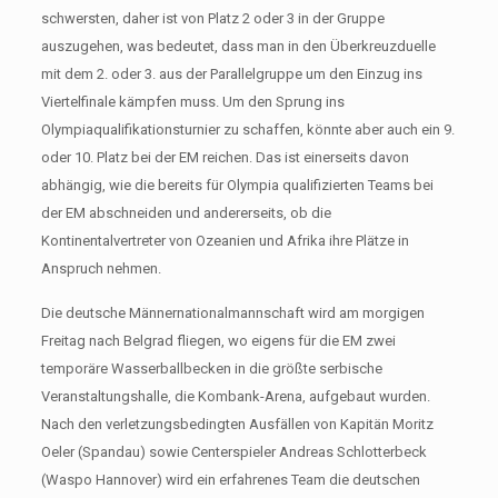
schwersten, daher ist von Platz 2 oder 3 in der Gruppe
auszugehen, was bedeutet, dass man in den Überkreuzduelle
mit dem 2. oder 3. aus der Parallelgruppe um den Einzug ins
Viertelfinale kämpfen muss. Um den Sprung ins
Olympiaqualifikationsturnier zu schaffen, könnte aber auch ein 9.
oder 10. Platz bei der EM reichen. Das ist einerseits davon
abhängig, wie die bereits für Olympia qualifizierten Teams bei
der EM abschneiden und andererseits, ob die
Kontinentalvertreter von Ozeanien und Afrika ihre Plätze in
Anspruch nehmen.
Die deutsche Männernationalmannschaft wird am morgigen
Freitag nach Belgrad fliegen, wo eigens für die EM zwei
temporäre Wasserballbecken in die größte serbische
Veranstaltungshalle, die Kombank-Arena, aufgebaut wurden.
Nach den verletzungsbedingten Ausfällen von Kapitän Moritz
Oeler (Spandau) sowie Centerspieler Andreas Schlotterbeck
(Waspo Hannover) wird ein erfahrenes Team die deutschen