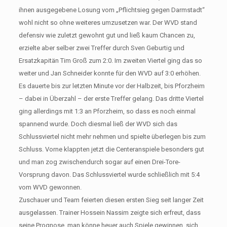
ihnen ausgegebene Losung vom „Pflichtsieg gegen Darmstadt“
wohl nicht so ohne weiteres umzusetzen war. Der WVD stand
defensiv wie zuletzt gewohnt gut und ließ kaum Chancen zu,
erzielte aber selber zwei Treffer durch Sven Geburtig und
Ersatzkapitän Tim Groß zum 2:0. Im zweiten Viertel ging das so
weiter und Jan Schneider konnte für den WVD auf 3:0 erhöhen.
Es dauerte bis zur letzten Minute vor der Halbzeit, bis Pforzheim
– dabei in Überzahl – der erste Treffer gelang. Das dritte Viertel
ging allerdings mit 1:3 an Pforzheim, so dass es noch einmal
spannend wurde. Doch diesmal ließ der WVD sich das
Schlussviertel nicht mehr nehmen und spielte überlegen bis zum
Schluss. Vorne klappten jetzt die Centeranspiele besonders gut
und man zog zwischendurch sogar auf einen Drei-Tore-
Vorsprung davon. Das Schlussviertel wurde schließlich mit 5:4
vom WVD gewonnen.
Zuschauer und Team feierten diesen ersten Sieg seit langer Zeit
ausgelassen. Trainer Hossein Nassim zeigte sich erfreut, dass
seine Prognose, man könne heuer auch Spiele gewinnen, sich