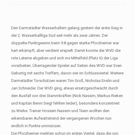
Den Darmstädter Wasserballern gelang gestern der erste Sieg in
der 2. Wasserballliga Süd seit mehr als zwei Jahren. Der
doppelte Punktgewinn beim 9:8 gegen starke Pforzheimer war
hart erkämpft, aber verdient erspielt. Damit konnte der WVD die
rote Laterne abgeben und sich ins Mittelfeld (Platz 6) der Liga
vorarbeiten. Überragender Spieler auf Seiten des WVD war Sven
Geburtig mit sechs Treffern, davon vier im Schlussviertel. Weitere
Darmstädter Torschützen waren Tim Groß, Nicholas Enslin und
Jan Schneider. Der WVD ging, etwas ersatzgeschwächt durch
den Ausfall von drei Stammkräften (Nick Nassim, Markus Rieken
und Kapitän Benni Siegl fehlten leider), besonders konzentriert
zu Werke. Trainer Hossein Nassim und Team wollten den
erkennbaren Aufwärtstrend der vergangenen Wochen nun
endlich in Punkte ummünzen.
Die Pforzheimer merkten schon im ersten Viertel, dass die von