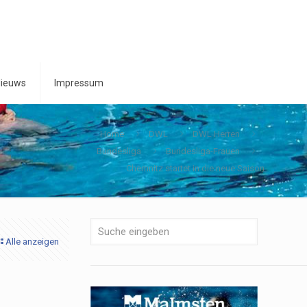
ieuws
Impressum
Home
DWL
DWL Herren
Bundesliga
Bundesliga-Frauen
Chemnitz startet in die neue Saison
Alle anzeigen