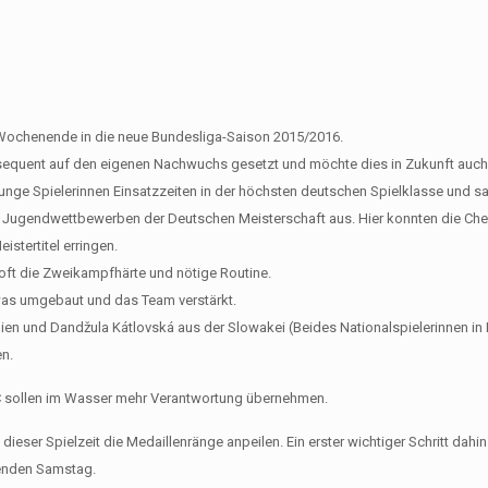
Wochenende in die neue Bundesliga-Saison 2015/2016.
sequent auf den eigenen Nachwuchs gesetzt und möchte dies in Zukunft auch 
 junge Spielerinnen Einsatzzeiten in der höchsten deutschen Spielklasse und 
den Jugendwettbewerben der Deutschen Meisterschaft aus. Hier konnten die Ch
istertitel erringen.
 oft die Zweikampfhärte und nötige Routine.
was umgebaut und das Team verstärkt.
n und Dandžula Kátlovská aus der Slowakei (Beides Nationalspielerinnen in
n.
C sollen im Wasser mehr Verantwortung übernehmen.
dieser Spielzeit die Medaillenränge anpeilen. Ein erster wichtiger Schritt dahin
menden Samstag.