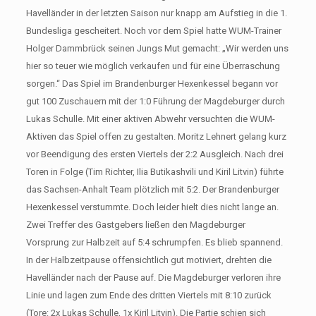
Havelländer in der letzten Saison nur knapp am Aufstieg in die 1.
Bundesliga gescheitert. Noch vor dem Spiel hatte WUM-Trainer
Holger Dammbrück seinen Jungs Mut gemacht: „Wir werden uns
hier so teuer wie möglich verkaufen und für eine Überraschung
sorgen.“ Das Spiel im Brandenburger Hexenkessel begann vor
gut 100 Zuschauern mit der 1:0 Führung der Magdeburger durch
Lukas Schulle. Mit einer aktiven Abwehr versuchten die WUM-
Aktiven das Spiel offen zu gestalten. Moritz Lehnert gelang kurz
vor Beendigung des ersten Viertels der 2:2 Ausgleich. Nach drei
Toren in Folge (Tim Richter, Ilia Butikashvili und Kiril Litvin) führte
das Sachsen-Anhalt Team plötzlich mit 5:2. Der Brandenburger
Hexenkessel verstummte. Doch leider hielt dies nicht lange an.
Zwei Treffer des Gastgebers ließen den Magdeburger
Vorsprung zur Halbzeit auf 5:4 schrumpfen. Es blieb spannend.
In der Halbzeitpause offensichtlich gut motiviert, drehten die
Havelländer nach der Pause auf. Die Magdeburger verloren ihre
Linie und lagen zum Ende des dritten Viertels mit 8:10 zurück
(Tore: 2x Lukas Schulle, 1x Kiril Litvin). Die Partie schien sich