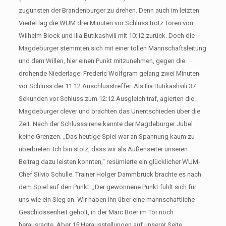
zugunsten der Brandenburger zu drehen. Denn auch im letzten
Viertel lag die WUM drei Minuten vor Schluss trotz Toren von
Wilhelm Block und Ilia Butikashvili mit 10:12 zurück. Doch die
Magdeburger stemmten sich mit einer tollen Mannschaftsleitung
und dem Willen, hier einen Punkt mitzunehmen, gegen die
drohende Niederlage. Frederic Wolfgram gelang zwei Minuten
vor Schluss der 11:12 Anschlusstreffer. Als Ilia Butikashvili 37
Sekunden vor Schluss zum 12:12 Ausgleich traf, agierten die
Magdeburger clever und brachten das Unentschieden über die
Zeit. Nach der Schlusssirene kannte der Magdeburger Jubel
keine Grenzen. „Das heutige Spiel war an Spannung kaum zu
überbieten. Ich bin stolz, dass wir als Außenseiter unseren
Beitrag dazu leisten konnten,“ resümierte ein glücklicher WUM-
Chef Silvio Schulle. Trainer Holger Dammbrück brachte es nach
dem Spiel auf den Punkt: „Der gewonnene Punkt fühlt sich für
uns wie ein Sieg an. Wir haben ihn über eine mannschaftliche
Geschlossenheit geholt, in der Marc Böer im Tor noch
herausragte. Aber 15 Herausstellungen auf unserer Seite