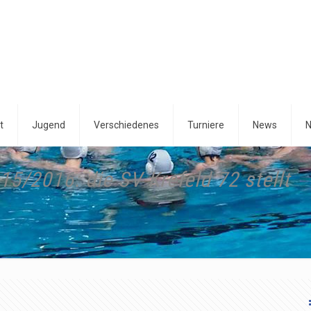
t
Jugend
Verschiedenes
Turniere
News
N
5/2016: die SV Krefeld 72 stellt