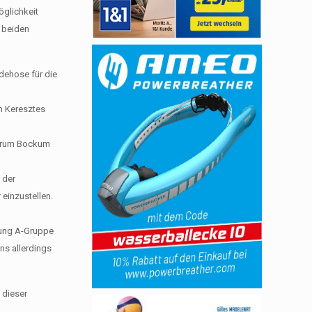
öglichkeit
n beiden
dehose für die
án Keresztes
entrum Bockum
 der
einzustellen.
erung A-Gruppe
ns allerdings
 dieser