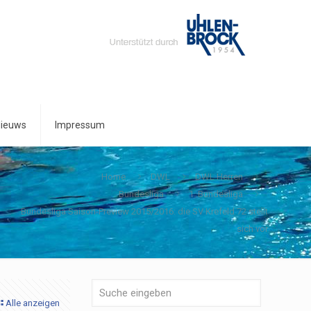
ieuws
Impressum
Home
DWL
DWL Herren
Bundesliga
1. Bundesliga
Bundesliga Saison-Preview 2015/2016: die SV Krefeld 72 stellt
sich vor
Alle anzeigen