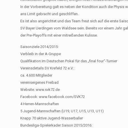
In der Vorbereitung galt es neben der Kondition auch die Physis we
ans Limit gebracht und geschliffen.
Es ist also angerichtet und das Team freut sich auf die erste Sai
SV Bayer Uerdingen vom Waldsee sein. Bereits vor einem Jahr ga
der Pre-Playoffs mit einer mitreißenden Kulisse.
Saisonziele 2014/2015:
Verbleib in der A-Gruppe
Qualifikation im Deutschen Pokal für das „final four“-Turnier
Vereinsdetails SV Krefeld 72 e.V.:
ca. 4.600 Mitglieder
vereinseigenes Freibad
Website: www.svk72.de
Facebook: www.facebook.com/SVK72
4 Herren-Mannschaften
5 Jugend-Mannschaften (U19, U17, U15, U13, U11)
Knapp 70 aktive Jugend-Wasserballer
Bundesliga-Spielerkader Saison 2015/2016: