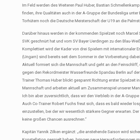
Im Feld werden des Weiteren Paul Huber, Bastian Schmellenkamp (
finden, ihre Qualitäten auch in der A-Gruppe der Bundesliga unt
Torhütern noch die Deutsche Meisterschaft der U19 an die Palmst
Darüber hinaus werden in der kommenden Spielzeit noch Marcel Sc
SVK geschnürt hat und vom SV Bayer Uerdingen zu den Blau-Weiße
Komplettiert wird der Kader von drei Spielern mit internationaler
(Ungarn) sind bereits seit dem Sommer in der Vorbereitung dabei
Aktuell formiert sich die Mannschaft und geht an den Feinschlif
gegen den Rekordmeister Wasserfreunde Spandau Berlin auf de
Trainer Thomas Huber blickt gespannt Richtung erster Spielzeit i
Mannschaft und arbeiten aktuell am Zusammenspiel unserer Mannsc
Ich bin aber zuversichtlich, dass wir den Verbleib in der A-Grupp
Auch Co-Trainer Robert Fuchs freut sich, dass es bald wieder los
einzustellen, bei der wir wesentlich stärkere Gegner erwarten. D
keine großen Chancen ausrechnen.“
Kapitän Yannik Zilken ergänzt: „die anstehende Saison wird sicherl
Konstellation gespielt haben, bringen neue Herausforderungen mit 