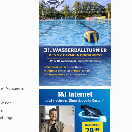
en Aufstieg in
e wurde
fen.
ei junge