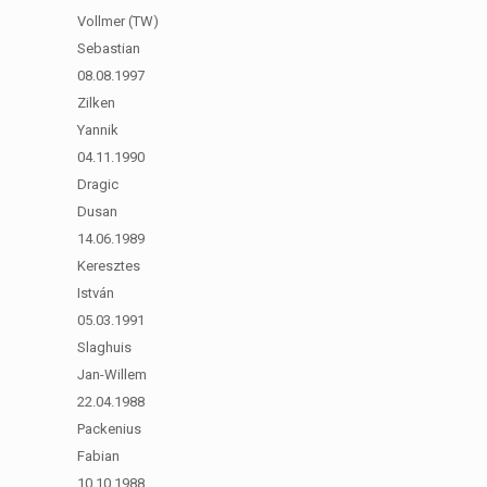
Vollmer (TW)
Sebastian
08.08.1997
Zilken
Yannik
04.11.1990
Dragic
Dusan
14.06.1989
Keresztes
István
05.03.1991
Slaghuis
Jan-Willem
22.04.1988
Packenius
Fabian
10.10.1988