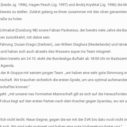
beide Jg. 1996), Hagen Pesch (Jg. 1997) und Andrij Kryshtal (Jg. 1996) die M
er Beweis zu stellen. Zuletzt gelang es ihnen zusammen mit den oben genannte
raße zu holen.
hnabel (Duisburg 98) sowie Fabian Packenius, der bereits viele Jahre die Ba
n zurückkehrt, mit dabei sein.
 Erfahrung. Dusan Dragic (Serbien), Jan-Willem Slaghuis (Niederlande) und Istv
 und haben sich auch abseits des Wassers super ins Team integriert.
f, denn bereits am 24.10. steht der Bundesliga-Auftakt ab 18:00 Uhr im Badez
r Agenda.
n der A-Gruppe mit seinem jungen Team: „wir haben eine sehr gute Stimmung in
haft. Wir brauchen sicherlich die ersten Spiele, um uns optimal aufeinander 
e schaffen können.“
geht: „mit unserer neu formierten Mannschaft gilt es sich auf die Herausford
er Fokus liegt auf den ersten Partien nach dem Kracher gegen Spandau, wo wir u
ich nicht leicht. Neue Gegner, gegen die wir mit der SVK bis dato noch nicht in
sich. Wir sind sehr motiviert und haben eine gute Vorbereitung hinter uns.“