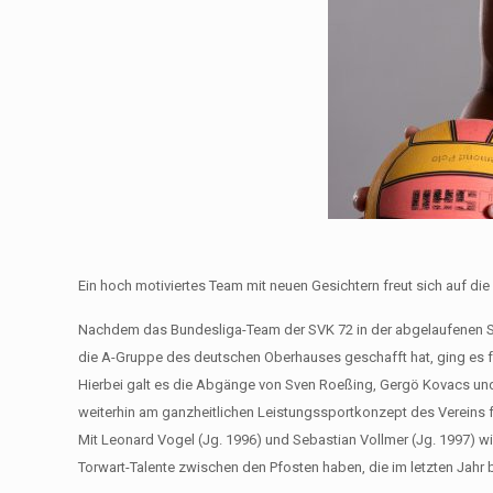
Ein hoch motiviertes Team mit neuen Gesichtern freut sich auf di
Nachdem das Bundesliga-Team der SVK 72 in der abgelaufenen Spie
die A-Gruppe des deutschen Oberhauses geschafft hat, ging es für
Hierbei galt es die Abgänge von Sven Roeßing, Gergö Kovacs und
weiterhin am ganzheitlichen Leistungssportkonzept des Vereins 
Mit Leonard Vogel (Jg. 1996) und Sebastian Vollmer (Jg. 1997)
Torwart-Talente zwischen den Pfosten haben, die im letzten Jahr