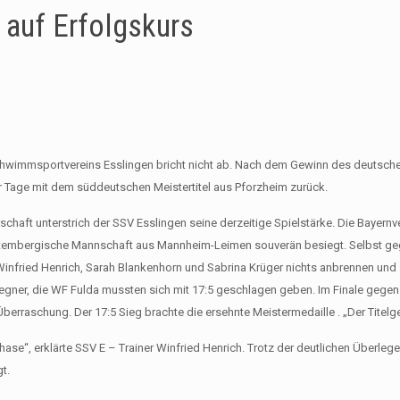
auf Erfolgskurs
chwimmsportvereins Esslingen bricht nicht ab. Nach dem Gewinn des deutsch
 Tage mit dem süddeutschen Meistertitel aus Pforzheim zurück.
chaft unterstrich der SSV Esslingen seine derzeitige Spielstärke. Die Bayernve
ttembergische Mannschaft aus Mannheim-Leimen souverän besiegt. Selbst geg
Winfried Henrich, Sarah Blankenhorn und Sabrina Krüger nichts anbrennen und 
lgegner, die WF Fulda mussten sich mit 17:5 geschlagen geben. Im Finale gegen
erraschung. Der 17:5 Sieg brachte die ersehnte Meistermedaille . „Der Titelg
ase“, erklärte SSV E – Trainer Winfried Henrich. Trotz der deutlichen Überleg
t.