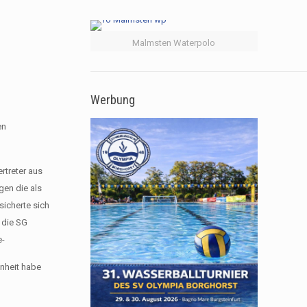
Malmsten Waterpolo
Werbung
en
rtreter aus
en die als
sicherte sich
 die SG
e-
enheit habe