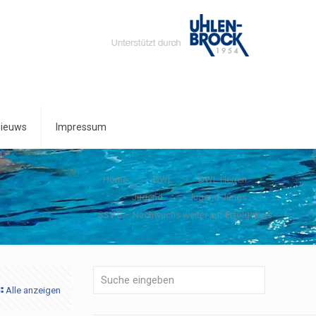
ieuws
Impressum
Home
DWL
DWL Herren
Jugend
Jugend Jungs
SSV E – Nachwuchs weiter auf Erfolgskurs
Alle anzeigen