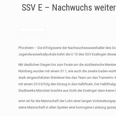
SSV E – Nachwuchs weiter 
Pforzheim – Die Erfolgsserie der Nachwuchswasserballer des S
Jugendwasserballpokals kehrt die U 13 des SSV Esslingen dieser
Mit deutlichen Siegen bis zum Finale um die süddeutsche Meisters
Nürnberg wurden mit einem 31:1, wie auch die zweite baden-wür
stark eingeschätzten Weidener lies das Team um das Trainertrio 
mit einem 25:5 Erfolg den Einzug in das Halbfinale. Der Halbfina
Stadtwerke München brachte aus Sicht der Esslinger dann keine Üb
winn ist für die Mannschaft der Lohn einer langen Vorbereitungsph
seine Mannschaft in allen Spielen eine homogene Leistung gezeig