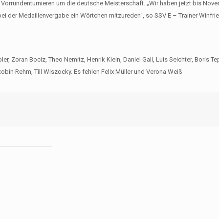
den Vorrundenturnieren um die deutsche Meisterschaft. „Wir haben jetzt bis Nov
 bei der Medaillenvergabe ein Wörtchen mitzureden“, so SSV E – Trainer Winfri
, Zoran Bociz, Theo Nemitz, Henrik Klein, Daniel Gall, Luis Seichter, Boris Te
Robin Rehm, Till Wiszocky. Es fehlen Felix Müller und Verona Weiß