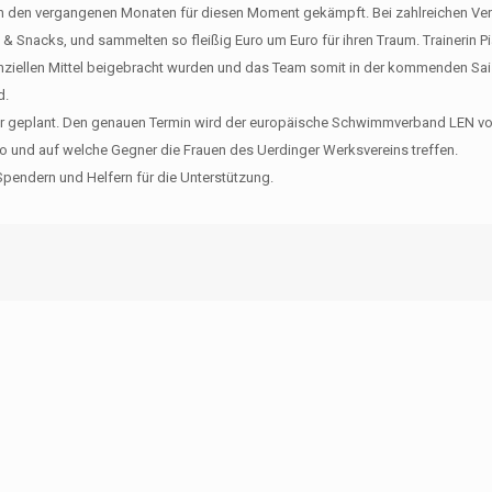
in den vergangenen Monaten für diesen Moment gekämpft. Bei zahlreichen Ve
& Snacks, und sammelten so fleißig Euro um Euro für ihren Traum. Trainerin P
nziellen Mittel beigebracht wurden und das Team somit in der kommenden Sai
d.
r geplant. Den genauen Termin wird der europäische Schwimmverband LEN vor
 und auf welche Gegner die Frauen des Uerdinger Werksvereins treffen.
 Spendern und Helfern für die Unterstützung.