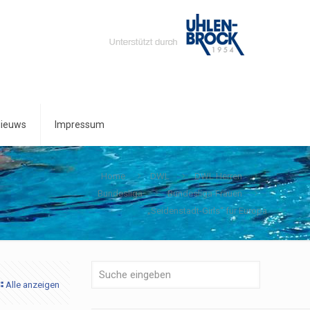
ieuws
Impressum
Home
DWL
DWL Herren
Bundesliga
Bundesliga-Frauen
„Seidenstadt-Girls“ für Europa
Alle anzeigen