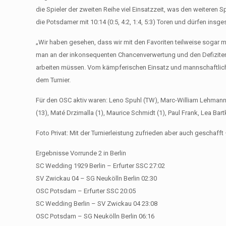
die Spieler der zweiten Reihe viel Einsatzzeit, was den weiteren S
die Potsdamer mit 10:14 (0:5, 4:2, 1:4, 5:3) Toren und dürfen insge
„Wir haben gesehen, dass wir mit den Favoriten teilweise sogar m
man an der inkonsequenten Chancenverwertung und den Defiziten 
arbeiten müssen. Vom kämpferischen Einsatz und mannschaftlichen
dem Turnier.
Für den OSC aktiv waren: Leno Spuhl (TW), Marc-William Lehmann (
(13), Maté Drzimalla (1), Maurice Schmidt (1), Paul Frank, Lea Bar
Foto Privat: Mit der Turnierleistung zufrieden aber auch geschaf
Ergebnisse Vorrunde 2 in Berlin
SC Wedding 1929 Berlin – Erfurter SSC 27:02
SV Zwickau 04 – SG Neukölln Berlin 02:30
OSC Potsdam – Erfurter SSC 20:05
SC Wedding Berlin – SV Zwickau 04 23:08
OSC Potsdam – SG Neukölln Berlin 06:16