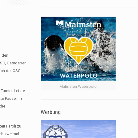
m den
 SSC, Gastgeber
ich der OSC
Malmsten Waterpolo
 Turnier-Letzte
ste Pause. Im
 die
Werbung
eit Paroli zu
ich zweimal