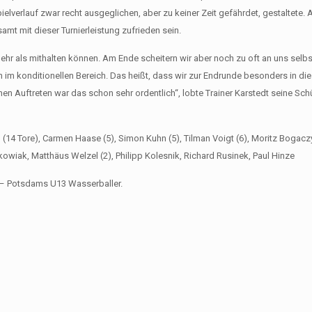
pielverlauf zwar recht ausgeglichen, aber zu keiner Zeit gefährdet, gestaltete
samt mit dieser Turnierleistung zufrieden sein.
ehr als mithalten können. Am Ende scheitern wir aber noch zu oft an uns selbs
im konditionellen Bereich. Das heißt, dass wir zur Endrunde besonders in di
 Auftreten war das schon sehr ordentlich“, lobte Trainer Karstedt seine Sch
14 Tore), Carmen Haase (5), Simon Kuhn (5), Tilman Voigt (6), Moritz Bogaczyk
tkowiak, Matthäus Welzel (2), Philipp Kolesnik, Richard Rusinek, Paul Hinze
ft – Potsdams U13 Wasserballer.