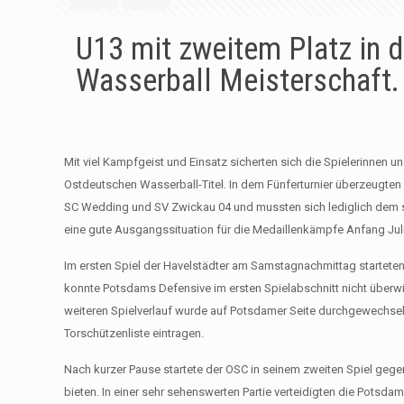
U13 mit zweitem Platz in 
Wasserball Meisterschaft.
Mit viel Kampfgeist und Einsatz sicherten sich die Spielerinn
Ostdeutschen Wasserball-Titel. In dem Fünferturnier überzeugten
SC Wedding und SV Zwickau 04 und mussten sich lediglich dem s
eine gute Ausgangssituation für die Medaillenkämpfe Anfang Juli
Im ersten Spiel der Havelstädter am Samstagnachmittag starteten 
konnte Potsdams Defensive im ersten Spielabschnitt nicht überwin
weiteren Spielverlauf wurde auf Potsdamer Seite durchgewechselt u
Torschützenliste eintragen.
Nach kurzer Pause startete der OSC in seinem zweiten Spiel gegen 
bieten. In einer sehr sehenswerten Partie verteidigten die Potsd