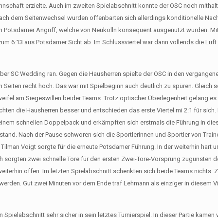
nschaft erzielte. Auch im zweiten Spielabschnitt konnte der OSC noch mitha
Nach dem Seitenwechsel wurden offenbarten sich allerdings konditionelle Nac
 im Potsdamer Angriff, welche von Neukölln konsequent ausgenutzt wurden. Mit
zum 6:13 aus Potsdamer Sicht ab. Im Schlussviertel war dann vollends die Luft
r SC Wedding ran. Gegen die Hausherren spielte der OSC in den vergangenen
Seiten recht hoch. Das war mit Spielbeginn auch deutlich zu spüren. Gleich 
 Zweifel am Siegeswillen beider Teams. Trotz optischer Überlegenheit gelang es
hten die Hausherren besser und entschieden das erste Viertel mi 2:1 für sich.
einem schnellen Doppelpack und erkämpften sich erstmals die Führung in diese
tstand. Nach der Pause schworen sich die Sportlerinnen und Sportler von Train
 Tilman Voigt sorgte für die erneute Potsdamer Führung. In der weiterhin hart
h sorgten zwei schnelle Tore für den ersten Zwei-Tore-Vorsprung zugunsten d
weiterhin offen. Im letzten Spielabschnitt schenkten sich beide Teams nichts. Z
werden. Gut zwei Minuten vor dem Ende traf Lehmann als einziger in diesem Vi
pielabschnitt sehr sicher in sein letztes Turnierspiel. In dieser Partie kamen 