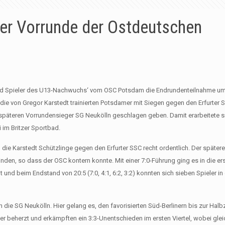
der Vorrunde der Ostdeutschen
en und Spieler des U13-Nachwuchs‘ vom OSC Potsdam die Endrundenteilnahme u
 die von Gregor Karstedt trainierten Potsdamer mit Siegen gegen den Erfurter
päteren Vorrundensieger SG Neukölln geschlagen geben. Damit erarbeitete s
 im Britzer Sportbad.
die Karstedt Schützlinge gegen den Erfurter SSC recht ordentlich. Der spätere
den, so dass der OSC kontern konnte. Mit einer 7:0-Führung ging es in die er
nd beim Endstand von 20:5 (7:0, 4:1, 6:2, 3:2) konnten sich sieben Spieler in
die SG Neukölln. Hier gelang es, den favorisierten Süd-Berlinern bis zur Halbz
amer beherzt und erkämpften ein 3:3-Unentschieden im ersten Viertel, wobei gle