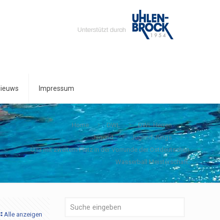
ieuws
Impressum
Home
DWL
DWL Herren
Jugend
Jugend Jungs
U13 mit zweitem Platz in der Vorrunde der Ostdeutschen
Wasserball Meisterschaft.
Alle anzeigen