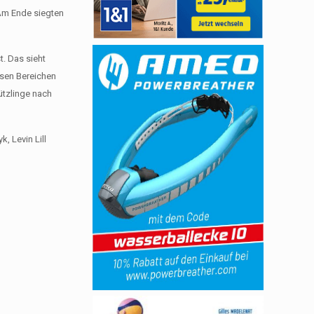
. Am Ende siegten
t. Das sieht
esen Bereichen
ützlinge nach
, Levin Lill