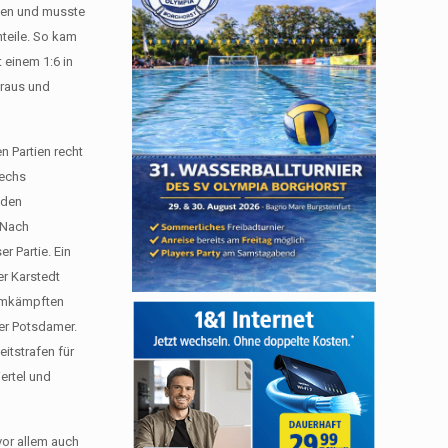
lten und musste
hteile. So kam
 einem 1:6 in
 raus und
 Partien recht
sechs
 den
 Nach
r Partie. Ein
er Karstedt
 umkämpften
er Potsdamer.
eitstrafen für
ertel und
vor allem auch