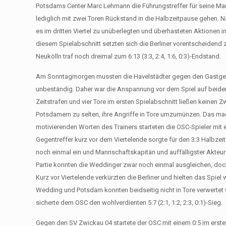
Potsdams Center Marc Lehmann die Führungstreffer für seine Man
lediglich mit zwei Toren Rückstand in die Halbzeitpause gehen. 
es im dritten Viertel zu unüberlegten und überhasteten Aktionen
diesem Spielabschnitt setzten sich die Berliner vorentscheidend 
Neukölln traf noch dreimal zum 6:13 (3:3, 2:4, 1:6, 0:3)-Endstand.
Am Sonntagmorgen mussten die Havelstädter gegen den Gastgebe
unbeständig. Daher war die Anspannung vor dem Spiel auf beiden 
Zeitstrafen und vier Tore im ersten Spielabschnitt ließen keinen
Potsdamern zu selten, ihre Angriffe in Tore umzumünzen. Das mac
motivierenden Worten des Trainers starteten die OSC-Spieler mit 
Gegentreffer kurz vor dem Viertelende sorgte für den 3:3 Halbzei
noch einmal ein und Mannschaftskapitän und auffälligster Akteur
Partie konnten die Weddinger zwar noch einmal ausgleichen, doc
Kurz vor Viertelende verkürzten die Berliner und hielten das Spiel 
Wedding und Potsdam konnten beidseitig nicht in Tore verwertet 
sicherte dem OSC den wohlverdienten 5:7 (2:1, 1:2, 2:3, 0:1)-Sieg.
Gegen den SV Zwickau 04 startete der OSC mit einem 0:5 im ersten S