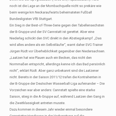
noch ist die Lage an der Mombachquelle nicht so prekäre wie
beim wenige km Neckaraufwärts beheimateten Fußball
Bundesligisten VfB Stuttgart.
Ein Sieg in der Best-of-Three-Serie gegen den Tabellensechsten
der B-Gruppe und der SV Cannstatt ist gerettet. Aber eine
Niederlag schickt den SVC direkt in den Abstiegskampf. „Das
wird alles andere als ein Selbstläufer“, warnt daher SVC-Trainer
Jürgen Rüdt vor Überheblichkeit gegenüber den Niedersachsen.
„Laatzen hat wie Plauen auch ein Becken, das nicht den
Normmaßen entspricht, allerdings kenne ich das Bad persönlich
nicht“, erklärt Rüdt. Aber ganz unbekannt sind die Laatzener
nicht. Bereits in der Saison 2011/12 trafen die Kontrahenten in
der B-Gruppe der Deutschen Wasserball-Liga aufeinander – Die
Vorzeichen war aber anders: Cannstatt spielte eine starke
Saison, stieg in die A-Gruppe auf, während Laatzen den Gang in
die Zweitklassigkeit antreten musste.
Dazu kommen in diesem Jahr wieder einmal besondere
Cannstatter Handicaps in der Vorbereitung auf die