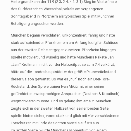
Hintergrund kann der 11:9 (2:3; 2:4; 4:1; 3:1) Sieg im Viertelfinale
des Süddeutschen Wasserballpokals am vergangenen
Sonntagabend in Pforzheim als typisches Spiel mit Münchner
Beteiligung angesehen werden.
München begann verschlafen, unkonzentriert, fahrig und hatte
stark aufspielenden Pforzheimern am Anfang lediglich Schüsse
aus der zweiten Reihe entgegenzusetzen. Pforzheim hingegen
spielte motiviert und wuselig und hätte Münchens Rakete Jan
„Jani“ Krollmann nicht vor der Halbzeitpause zum 7:4 verkürzt,
hätte auf die Landeshauptstädter der größte Pausenrückstand
dieser Saison gewartet. So war es „nur“ noch ein Drei-Tore-
Rückstand, den Spielertrainer Ivan Mikić mit einer seiner
gefürchteten zweisprachigen Ansprachen (Deutsch & Kroatisch)
wegmotivieren musste. Und es gelang ihm erneut. München
zeigte sich in der zweiten Halbzeit von seiner besten Seite,
spielte hinten sicher, vorne stark und glich mit vier verschiedenen
Torschützen mit Ende des dritten Viertels auf 8:8 aus.
Im letzten Viertel wurde Münchens Momentum von einem