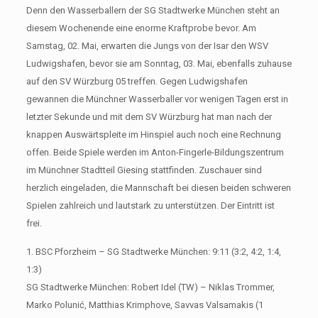
Denn den Wasserballern der SG Stadtwerke München steht an
diesem Wochenende eine enorme Kraftprobe bevor. Am
Samstag, 02. Mai, erwarten die Jungs von der Isar den WSV
Ludwigshafen, bevor sie am Sonntag, 03. Mai, ebenfalls zuhause
auf den SV Würzburg 05 treffen. Gegen Ludwigshafen
gewannen die Münchner Wasserballer vor wenigen Tagen erst in
letzter Sekunde und mit dem SV Würzburg hat man nach der
knappen Auswärtspleite im Hinspiel auch noch eine Rechnung
offen. Beide Spiele werden im Anton-Fingerle-Bildungszentrum
im Münchner Stadtteil Giesing stattfinden. Zuschauer sind
herzlich eingeladen, die Mannschaft bei diesen beiden schweren
Spielen zahlreich und lautstark zu unterstützen. Der Eintritt ist
frei.
1. BSC Pforzheim – SG Stadtwerke München: 9:11 (3:2, 4:2, 1:4,
1:3)
SG Stadtwerke München: Robert Idel (TW) – Niklas Trommer,
Marko Polunić, Matthias Krimphove, Savvas Valsamakis (1