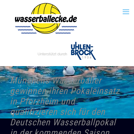
Münchens Wasserballer
gewinnen ihren Pokaleinsatz
in Pforzheim und
qualifizieren sich für den
Deutschen Wasserballpokal
in der kommenden Saison.