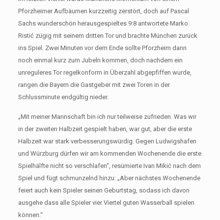
Pforzheimer Aufbäumen kurzzeitig zerstört, doch auf Pascal
Sachs wunderschön herausgespieltes 9:8 antwortete Marko
Ristić zügig mit seinem dritten Tor und brachte München zurück
ins Spiel. Zwei Minuten vor dem Ende sollte Pforzheim dann
noch einmal kurz zum Jubeln kommen, doch nachdem ein
unreguleres Tor regelkonform in Überzahl abgepfiffen wurde,
rangen die Bayern die Gastgeber mit zwei Toren in der
Schlussminute endgültig nieder.
„Mit meiner Mannschaft bin ich nur teilweise zufrieden. Was wir
in der zweiten Halbzeit gespielt haben, war gut, aber die erste
Halbzeit war stark verbesserungswürdig. Gegen Ludwigshafen
und Würzburg dürfen wir am kommenden Wochenende die erste
Spielhälfte nicht so verschlafen“, resümierte Ivan Mikić nach dem
Spiel und fügt schmunzelnd hinzu: „Aber nächstes Wochenende
feiert auch kein Spieler seinen Geburtstag, sodass ich davon
ausgehe dass alle Spieler vier Viertel guten Wasserball spielen
können.“