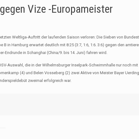
 gegen Vize -Europameister
zten Weltliga-Auftritt der laufenden Saison verloren: Die Sieben von Bundest
 B in Hamburg erwartet deutlich mit 8:25 (3:7, 1:6, 1:6. 3:6) gegen den amtier
r-Endrunde in Schanghai (China/9. bis 14. Juni) fahren wird.
e DSV-Auswahl, die in der Wilhelmsburger Inselpark-Schwimmhalle nur noch mit
Blomenkamp (4) und Belen Vosseberg (2) zwei Aktive von Meister Bayer Uerdin
nderspieldebüt zweimal erfolgreich war.