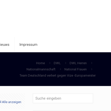
ieuws
Impressum
Home
DWL
DWL Herren
Nationalmannschaft
National Frauen
Team Deutschland verliert gegen Vize -Europameister
Alle anzeigen