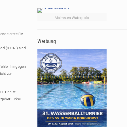
Malmsten Waterpolo
hende erste EM-
Werbung
nd (03.02.) sind
 fehlen hingegen
icht zur
00 Uhr ist
geber Türkei.