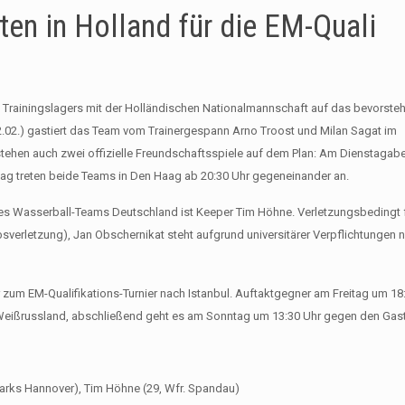
en in Holland für die EM-Quali
 Trainingslagers mit der Holländischen Nationalmannschaft auf das bevorste
 (02.02.) gastiert das Team vom Trainergespann Arno Troost und Milan Sagat im
tehen auch zwei offizielle Freundschaftsspiele auf dem Plan: Am Dienstagabe
etag treten beide Teams in Den Haag ab 20:30 Uhr gegeneinander an.
 des Wasserball-Teams Deutschland ist Keeper Tim Höhne. Verletzungsbedingt
sverletzung), Jan Obschernikat steht aufgrund universitärer Verpflichtungen n
zum EM-Qualifikations-Turnier nach Istanbul. Auftaktgegner am Freitag um 18:
 Weißrussland, abschließend geht es am Sonntag um 13:30 Uhr gegen den Gast
Sharks Hannover), Tim Höhne (29, Wfr. Spandau)