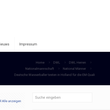
ieuws
Impressum
Home
DWL
DWL Herren
Nationalmannschaft
National Männer
Deutsche Wasserballer testen in Holland für die EM-Quali
Alle anzeigen