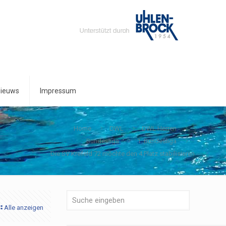
ieuws
Impressum
Home
DWL
DWL Herren
Bundesliga
1. Bundesliga
Die SV Krefeld 72 möchte den 4.Platz stabilisieren
Alle anzeigen