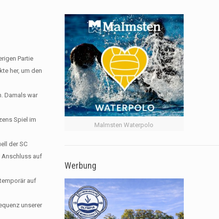
rigen Partie
kte her, um den
en. Damals war
zens Spiel im
Malmsten Waterpolo
ell der SC
n Anschluss auf
Werbung
 temporär auf
sequenz unserer