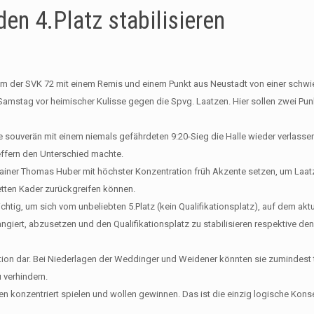
en 4.Platz stabilisieren
der SVK 72 mit einem Remis und einem Punkt aus Neustadt von einer schwie
Samstag vor heimischer Kulisse gegen die Spvg. Laatzen. Hier sollen zwei Pun
te souverän mit einem niemals gefährdeten 9:20-Sieg die Halle wieder verlass
effern den Unterschied machte.
ner Thomas Huber mit höchster Konzentration früh Akzente setzen, um Laat
etten Kader zurückgreifen können.
ichtig, um sich vom unbeliebten 5.Platz (kein Qualifikationsplatz), auf dem aktu
angiert, abzusetzen und den Qualifikationsplatz zu stabilisieren respektive de
ition dar. Bei Niederlagen der Weddinger und Weidener könnten sie zumindest
 verhindern.
rden konzentriert spielen und wollen gewinnen. Das ist die einzig logische Kon