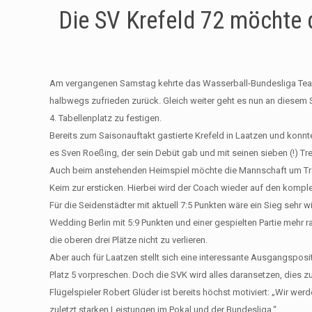
Die SV Krefeld 72 möchte d
Am vergangenen Samstag kehrte das Wasserball-Bundesliga Team 
halbwegs zufrieden zurück. Gleich weiter geht es nun an diesem 
4. Tabellenplatz zu festigen.
Bereits zum Saisonauftakt gastierte Krefeld in Laatzen und konn
es Sven Roeßing, der sein Debüt gab und mit seinen sieben (!) Tr
Auch beim anstehenden Heimspiel möchte die Mannschaft um Trai
Keim zur ersticken. Hierbei wird der Coach wieder auf den kompl
Für die Seidenstädter mit aktuell 7:5 Punkten wäre ein Sieg sehr w
Wedding Berlin mit 5:9 Punkten und einer gespielten Partie mehr r
die oberen drei Plätze nicht zu verlieren.
Aber auch für Laatzen stellt sich eine interessante Ausgangspos
Platz 5 vorpreschen. Doch die SVK wird alles daransetzen, dies zu
Flügelspieler Robert Glüder ist bereits höchst motiviert: „Wir we
zuletzt starken Leistungen im Pokal und der Bundesliga.“