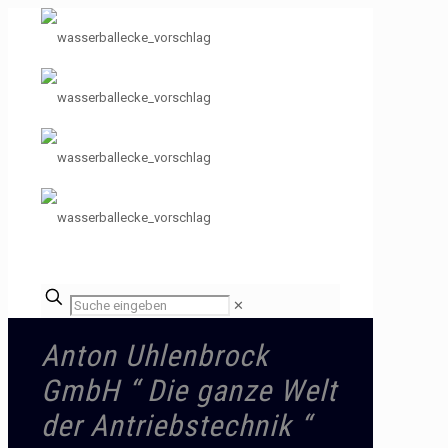
✕
Anton Uhlenbrock
GmbH “ Die ganze Welt
der Antriebstechnik “