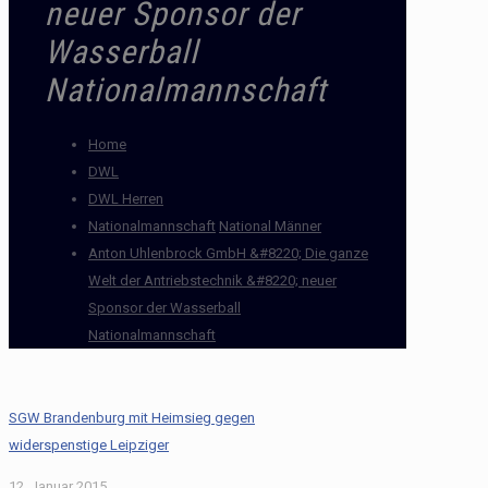
neuer Sponsor der
Wasserball
Nationalmannschaft
Home
DWL
DWL Herren
Nationalmannschaft
National Männer
Anton Uhlenbrock GmbH &#8220; Die ganze
Welt der Antriebstechnik &#8220; neuer
Sponsor der Wasserball
Nationalmannschaft
SGW Brandenburg mit Heimsieg gegen
widerspenstige Leipziger
12. Januar 2015