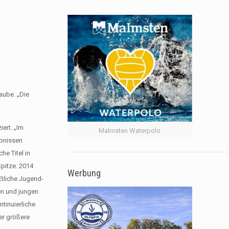
aube. „Die
iert. „Im
Malmsten Waterpolo
ebnissen
e Titel in
pitze. 2014
Werbung
Etliche Jugend-
en und jungen
ntinuierliche
er größere