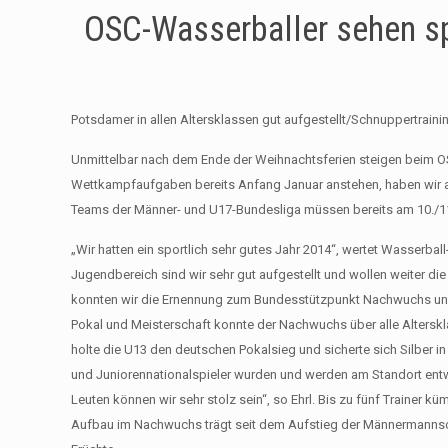
OSC-Wasserballer sehen s
Potsdamer in allen Altersklassen gut aufgestellt/Schnuppertrain
Unmittelbar nach dem Ende der Weihnachtsferien steigen beim OS
Wettkampfaufgaben bereits Anfang Januar anstehen, haben wir auch
Teams der Männer- und U17-Bundesliga müssen bereits am 10./11.
„Wir hatten ein sportlich sehr gutes Jahr 2014“, wertet Wasserball
Jugendbereich sind wir sehr gut aufgestellt und wollen weiter 
konnten wir die Ernennung zum Bundesstützpunkt Nachwuchs und di
Pokal und Meisterschaft konnte der Nachwuchs über alle Alterskl
holte die U13 den deutschen Pokalsieg und sicherte sich Silber i
und Juniorennationalspieler wurden und werden am Standort entw
Leuten können wir sehr stolz sein“, so Ehrl. Bis zu fünf Trainer k
Aufbau im Nachwuchs trägt seit dem Aufstieg der Männermannsc