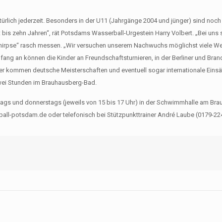
ürlich jederzeit. Besonders in der U11 (Jahrgänge 2004 und jünger) sind noch
t bis zehn Jahren“, rät Potsdams Wasserball-Urgestein Harry Volbert. „Bei uns
„Knirpse“ rasch messen. „Wir versuchen unserem Nachwuchs möglichst viele W
fang an können die Kinder an Freundschaftsturnieren, in der Berliner und Bra
r kommen deutsche Meisterschaften und eventuell sogar internationale Einsä
zwei Stunden im Brauhausberg-Bad.
tags und donnerstags (jeweils von 15 bis 17 Uhr) in der Schwimmhalle am Br
all-potsdam.de oder telefonisch bei Stützpunkttrainer André Laube (0179-22