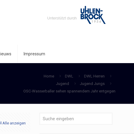
ieuws
Impressum
Home
DWL
DWL Herren
Jugend
Jugend Jungs
OSC-Wasserballer sehen spannendem Jahr entgegen
Alle anzeigen