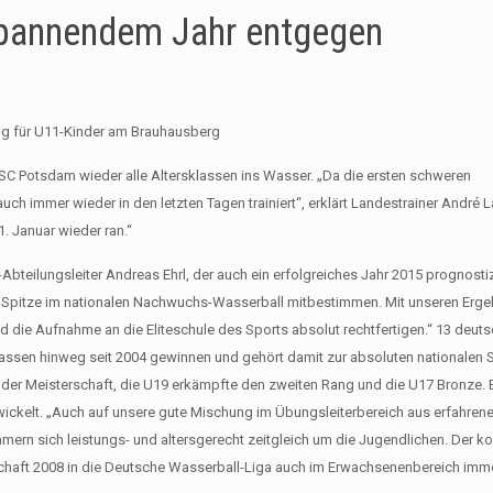
pannendem Jahr entgegen
ing für U11-Kinder am Brauhausberg
C Potsdam wieder alle Altersklassen ins Wasser. „Da die ersten schweren
 immer wieder in den letzten Tagen trainiert“, erklärt Landestrainer André L
 Januar wieder ran.“
-Abteilungsleiter Andreas Ehrl, der auch ein erfolgreiches Jahr 2015 prognostiz
die Spitze im nationalen Nachwuchs-Wasserball mitbestimmen. Mit unseren Erg
e Aufnahme an die Eliteschule des Sports absolut rechtfertigen.“ 13 deutsch
assen hinweg seit 2004 gewinnen und gehört damit zur absoluten nationalen S
n der Meisterschaft, die U19 erkämpfte den zweiten Rang und die U17 Bronze. 
ickelt. „Auch auf unsere gute Mischung im Übungsleiterbereich aus erfahren
ümmern sich leistungs- und altersgerecht zeitgleich um die Jugendlichen. Der ko
haft 2008 in die Deutsche Wasserball-Liga auch im Erwachsenenbereich imm