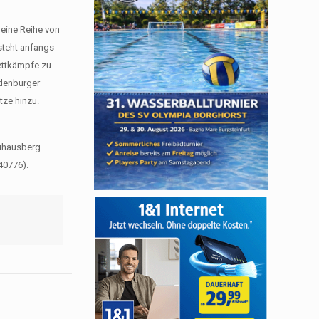
 eine Reihe von
 steht anfangs
ettkämpfe zu
ndenburger
tze hinzu.
auhausberg
40776).