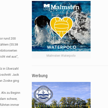
or rund 200
Zählern (55:38
mbitionierten
Malmsten Waterpolo
cht viel aus“,
z in Überzahl
Abschnitt: Jack
Werbung
Jan Zoske ging
. Als zu Beginn
tsdam schwer,
 führten immer