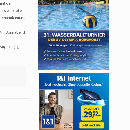
mit der
das eine tolle
n Gesamtleistung
. Am Sonnabend
 Saggau (1),