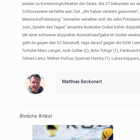
wieder zu Kontermöglichkeiten der Gäste. Als 37 Sekunden vor dem
Schlusssirene verfehlte sein Ziel. „Wir haben verdient gewonnen“,
Mannschaftsleistung.“ Immerhin verteilten sich die zehn Potsdame
zum „Spieler des Tages“ ernannte Australier Collier trafen doppelt
Mit einer schweren doppelten Auswärtsaufgabe im Süden vera
geht es gegen den SC Neustadt, tags darauf gegen die SGW Le
Torhüter Marc Langer, Jack Collier (2), Artur Tchigir (1), Ferdinan
Tobias Lentz, Matteo Dufour, Spencer Hamby (1), Lukas Küppers
Matthias Beckonert
Ähnliche Artikel