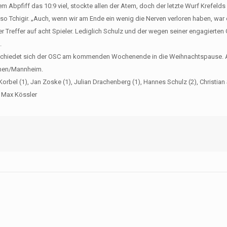
 Abpfiff das 10:9 viel, stockte allen der Atem, doch der letzte Wurf Krefelds 
 so Tchigir. „Auch, wenn wir am Ende ein wenig die Nerven verloren haben, war 
r Treffer auf acht Spieler. Lediglich Schulz und der wegen seiner engagierte
.
bschiedet sich der OSC am kommenden Wochenende in die Weihnachtspause
imen/Mannheim.
d Korbel (1), Jan Zoske (1), Julian Drachenberg (1), Hannes Schulz (2), Christian
, Max Kössler