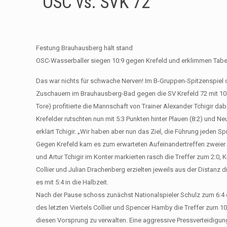
OSC vs. SVK 72
Festung Brauhausberg hält stand
OSC-Wasserballer siegen 10:9 gegen Krefeld und erklimmen Tabe
Das war nichts für schwache Nerven! Im B-Gruppen-Spitzenspiel
Zuschauern im Brauhausberg-Bad gegen die SV Krefeld 72 mit 10:9 (2
Tore) profitierte die Mannschaft von Trainer Alexander Tchigir da
Krefelder rutschten nun mit 5:3 Punkten hinter Plauen (8:2) und Neu
erklärt Tchigir. „Wir haben aber nun das Ziel, die Führung jeden Spi
Gegen Krefeld kam es zum erwarteten Aufeinandertreffen zweier 
und Artur Tchigir im Konter markierten rasch die Treffer zum 2:0, K
Collier und Julian Drachenberg erzielten jeweils aus der Distanz
es mit 5:4 in die Halbzeit.
Nach der Pause schoss zunächst Nationalspieler Schulz zum 6:4 e
des letzten Viertels Collier und Spencer Hamby die Treffer zum 10
diesen Vorsprung zu verwalten. Eine aggressive Pressverteidigu