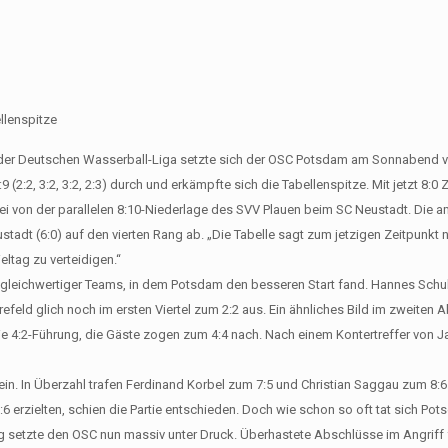
llenspitze
 der Deutschen Wasserball-Liga setzte sich der OSC Potsdam am Sonnabend v
:2, 3:2, 3:2, 2:3) durch und erkämpfte sich die Tabellenspitze. Mit jetzt 8:0 
bei von der parallelen 8:10-Niederlage des SVV Plauen beim SC Neustadt. Die a
stadt (6:0) auf den vierten Rang ab. „Die Tabelle sagt zum jetzigen Zeitpunkt ni
eltag zu verteidigen.“
gleichwertiger Teams, in dem Potsdam den besseren Start fand. Hannes Schul
refeld glich noch im ersten Viertel zum 2:2 aus. Ein ähnliches Bild im zweiten 
 die 4:2-Führung, die Gäste zogen zum 4:4 nach. Nach einem Kontertreffer von 
in. In Überzahl trafen Ferdinand Korbel zum 7:5 und Christian Saggau zum 8:6
:6 erzielten, schien die Partie entschieden. Doch wie schon so oft tat sich Po
ng setzte den OSC nun massiv unter Druck. Überhastete Abschlüsse im Angriff