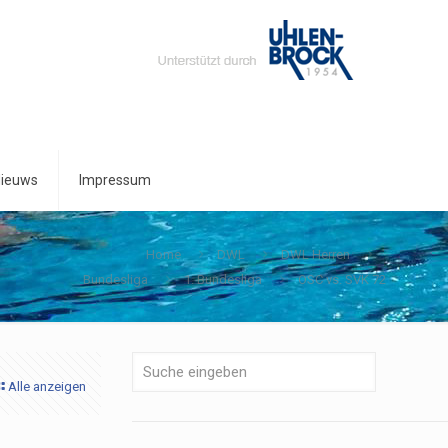
ieuws
Impressum
Home
DWL
DWL Herren
Bundesliga
1. Bundesliga
OSC vs. SVK 72
Alle anzeigen