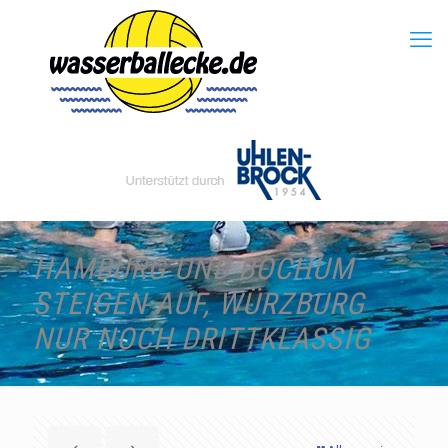
HAMBURG UND BOCHUM
STEIGEN AUF, WÜRZBURG
NUR NOCH DRITTKLASSIG