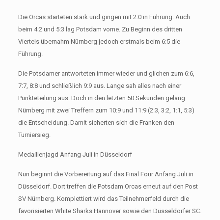
Die Orcas starteten stark und gingen mit 2:0 in Führung. Auch
beim 4:2 und 5:3 lag Potsdam vorne. Zu Beginn des dritten
Viertels übernahm Nürnberg jedoch erstmals beim 6:5 die
Führung.
Die Potsdamer antworteten immer wieder und glichen zum 6:6,
7:7, 8:8 und schließlich 9:9 aus. Lange sah alles nach einer
Punkteteilung aus. Doch in den letzten 50 Sekunden gelang
Nürnberg mit zwei Treffern zum 10:9 und 11:9 (2:3, 3:2, 1:1, 5:3)
die Entscheidung. Damit sicherten sich die Franken den
Turniersieg.
Medaillenjagd Anfang Juli in Düsseldorf
Nun beginnt die Vorbereitung auf das Final Four Anfang Juli in
Düsseldorf. Dort treffen die Potsdam Orcas erneut auf den Post
SV Nürnberg. Komplettiert wird das Teilnehmerfeld durch die
favorisierten White Sharks Hannover sowie den Düsseldorfer SC.