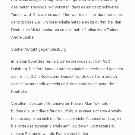
des harten Trainings. Wir wussten, dass es ein ganz schweres
Turnier wird. Das war es auch. Und wir freuen uns, dass wir unser
ganz großes Ziel, um die Medaille mitspielen zu dürfen, bei den
Deutschen Meisterschaften erreicht haben“, bilanzierte Trainer
André Laube.
Starker Auftakt gegen Duisburg
Im ersten Spiel des Turniers trafen die Orcas auf den ASC
Duisburg. Die Potsdamer starteten zunächst nervös und gerieten
schnell mit 0:2 in Rückstand. Danach wurde das Team jedoch
seiner Favoritenrolle gerecht und übernahm zunehmend die
Kontrolle.
Vor allem die starke Defensive um Keeper Alan Tokmoldin
bildete die Grundlage für den Erfolg. Aus einer sicheren Abwehr
heraus erspielten sich die Orcas zahlreiche Chancen und zogen
bis Mitte des zweiten Viertels auf 10:2 davon. Spätestens zu
diesem Zeitpunkt war die Partie entschieden.