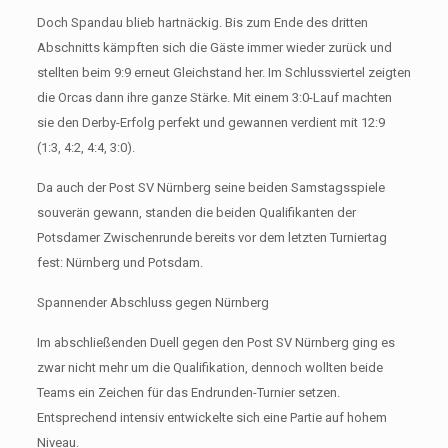
Doch Spandau blieb hartnäckig. Bis zum Ende des dritten
Abschnitts kämpften sich die Gäste immer wieder zurück und
stellten beim 9:9 erneut Gleichstand her. Im Schlussviertel zeigten
die Orcas dann ihre ganze Stärke. Mit einem 3:0-Lauf machten
sie den Derby-Erfolg perfekt und gewannen verdient mit 12:9
(1:3, 4:2, 4:4, 3:0).
Da auch der Post SV Nürnberg seine beiden Samstagsspiele
souverän gewann, standen die beiden Qualifikanten der
Potsdamer Zwischenrunde bereits vor dem letzten Turniertag
fest: Nürnberg und Potsdam.
Spannender Abschluss gegen Nürnberg
Im abschließenden Duell gegen den Post SV Nürnberg ging es
zwar nicht mehr um die Qualifikation, dennoch wollten beide
Teams ein Zeichen für das Endrunden-Turnier setzen.
Entsprechend intensiv entwickelte sich eine Partie auf hohem
Niveau.