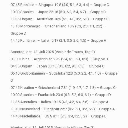
07:45 Brasilien – Singapur 19:8 (4:0, 5:1, 6:3, 4:4) – Gruppe C
10:00 Spanien – Japan 22:16 (5:3, 6:2, 5:4, 6:7) – Gruppe B
11:35 Ungarn – Australien 18:6 (5:1, 4:0, 3:2, 6:3) – Gruppe B
13:10 Montenegro – Griechenland 10:9 (5:3, 2:3, 1:1, 2:2) –
Gruppe D
14:45 Rumänien – Italien 5:17 (2:1, 0:5, 2:6, 1:5) – Gruppe A
Sonntag, den 13. Juli 2025 (Vorrunde Frauen, Tag 2)
03:00 China – Argentinien 29:9 (9:4, 6:1, 6:1, 8:3) – Gruppe B
04:35 Ungarn – Japan 33:13 (8:3, 8:2, 9:3, 8:5) – Gruppe C
06:10 Großbritannien – Südafrika 12:3 (5:0, 2:2, 4:1, 1:0) – Gruppe
D
07:45 Kroatien – Griechenland 7:31 (1:9, 4:7, 1:7, 1:8) – Gruppe C
10:00 Spanien – Frankreich 23:6 (6:3, 5:2, 6:0, 6:1) – Gruppe D
11:35 Australien – Italien 19:15 (4:3, 4:2, 6:4, 5:6) – Gruppe A
13:10 Neuseeland – Singapur 22:7 (8:2, 5:1, 3:2, 6:2) – Gruppe A
14:45 Niederlande – USA 9:11 (2:3, 3:4,1:2, 3:2) – Gruppe B
Montag, den 14. Juli 2025 (Vorrunde Männer, Tag 2)