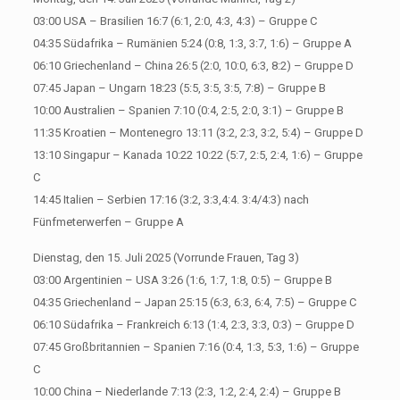
03:00 USA – Brasilien 16:7 (6:1, 2:0, 4:3, 4:3) – Gruppe C
04:35 Südafrika – Rumänien 5:24 (0:8, 1:3, 3:7, 1:6) – Gruppe A
06:10 Griechenland – China 26:5 (2:0, 10:0, 6:3, 8:2) – Gruppe D
07:45 Japan – Ungarn 18:23 (5:5, 3:5, 3:5, 7:8) – Gruppe B
10:00 Australien – Spanien 7:10 (0:4, 2:5, 2:0, 3:1) – Gruppe B
11:35 Kroatien – Montenegro 13:11 (3:2, 2:3, 3:2, 5:4) – Gruppe D
13:10 Singapur – Kanada 10:22 10:22 (5:7, 2:5, 2:4, 1:6) – Gruppe
C
14:45 Italien – Serbien 17:16 (3:2, 3:3,4:4. 3:4/4:3) nach
Fünfmeterwerfen – Gruppe A
Dienstag, den 15. Juli 2025 (Vorrunde Frauen, Tag 3)
03:00 Argentinien – USA 3:26 (1:6, 1:7, 1:8, 0:5) – Gruppe B
04:35 Griechenland – Japan 25:15 (6:3, 6:3, 6:4, 7:5) – Gruppe C
06:10 Südafrika – Frankreich 6:13 (1:4, 2:3, 3:3, 0:3) – Gruppe D
07:45 Großbritannien – Spanien 7:16 (0:4, 1:3, 5:3, 1:6) – Gruppe
C
10:00 China – Niederlande 7:13 (2:3, 1:2, 2:4, 2:4) – Gruppe B