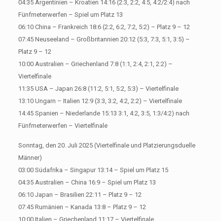
04:35 Argentinien – Kroatien 14:16 (2:3, 2:2, 4:5, 4:2/2:4) nach
Fünfmeterwerfen – Spiel um Platz 13
06:10 China – Frankreich 18:6 (2:2, 6:2, 7:2, 5:2) – Platz 9 – 12
07:45 Neuseeland – Großbritannien 20:12 (5:3, 7:3, 5:1, 3:5) –
Platz 9 – 12
10:00 Australien – Griechenland 7:8 (1:1, 2:4, 2:1, 2:2) –
Viertelfinale
11:35 USA – Japan 26:8 (11:2, 5:1, 5:2, 5:3) – Viertelfinale
13:10 Ungarn – Italien 12:9 (3:3, 3:2, 4:2, 2:2) – Viertelfinale
14:45 Spanien – Niederlande 15:13 3:1, 4:2, 3:5, 1:3/4:2) nach
Fünfmeterwerfen – Viertelfinale
Sonntag, den 20. Juli 2025 (Viertelfinale und Platzierungsduelle
Männer)
03:00 Südafrika – Singapur 13:14 – Spiel um Platz 15
04:35 Australien – China 16:9 – Spiel um Platz 13
06:10 Japan – Brasilien 22:11 – Platz 9 – 12
07:45 Rumänien – Kanada 13:8 – Platz 9 – 12
10:00 Italien – Griechenland 11:17 – Viertelfinale