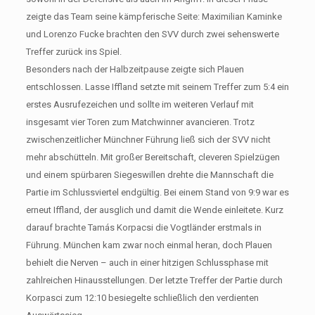
zeigte das Team seine kämpferische Seite: Maximilian Kaminke
und Lorenzo Fucke brachten den SVV durch zwei sehenswerte
Treffer zurück ins Spiel.
Besonders nach der Halbzeitpause zeigte sich Plauen
entschlossen. Lasse Iffland setzte mit seinem Treffer zum 5:4 ein
erstes Ausrufezeichen und sollte im weiteren Verlauf mit
insgesamt vier Toren zum Matchwinner avancieren. Trotz
zwischenzeitlicher Münchner Führung ließ sich der SVV nicht
mehr abschütteln. Mit großer Bereitschaft, cleveren Spielzügen
und einem spürbaren Siegeswillen drehte die Mannschaft die
Partie im Schlussviertel endgültig. Bei einem Stand von 9:9 war es
erneut Iffland, der ausglich und damit die Wende einleitete. Kurz
darauf brachte Tamás Korpacsi die Vogtländer erstmals in
Führung. München kam zwar noch einmal heran, doch Plauen
behielt die Nerven – auch in einer hitzigen Schlussphase mit
zahlreichen Hinausstellungen. Der letzte Treffer der Partie durch
Korpasci zum 12:10 besiegelte schließlich den verdienten