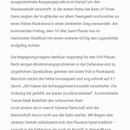
ausgezeichnete Ausgangsposition im Kampf um den
Klassenerhalt verschafft. In der ersten Partie der Best-of-Three-
Serie zeigten die Vogtländer vor allem Teamgeist und konnten so
einen frühen Rückstand in einen verdienten Sieg verwandeln. Am
kommenden Freitag, dem 10. Mai, kann Plauen nun im
heimischen Stadtbad mit einem weiteren Erfolg den Ligaverbleib
endgültig sichern.
Die Begegnung begann denkbar ungünstig für den SVV Plauen.
Nach einigen Abstimmungsproblemen in der Defensive und zu
zögerlichem Spielaufbau gerieten die Gäste früh in Rückstand.
München nutzte die Fehler konsequent und zog schnell auf 3:1
davon. „Wir haben die Anfangsphase komplett verschlafen. Die
Ordnung hat gefehlt, wir waren zu unkonzentriert“, kommentierte
Trainer Maik Bielefeld den schwachen Start.
Doch anders als in manch früherer Partie ließ sich die
Mannschaft davon nicht aus der Bahn werfen. Mit Beginn des
zweiten Viertels stabilisierte sich das Plauener Spiel merklich –
sowohl in der Defensive als auch im Angriff. In dieser Phase