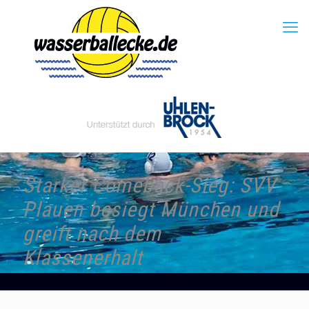
Starker Comeback-Sieg: SVV
Plauen besiegt München und
greift nach dem
Klassenerhalt