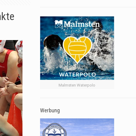
nkte
Malmsten Waterpolo
Werbung