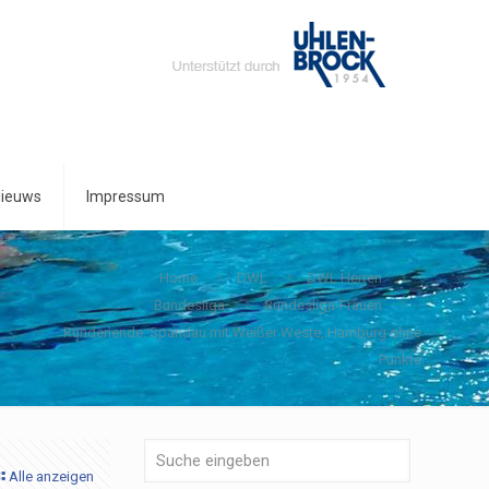
ieuws
Impressum
Home
DWL
DWL Herren
Bundesliga
Bundesliga-Frauen
Rundenende: Spandau mit Weißer Weste, Hamburg ohne
Punkte
Alle anzeigen