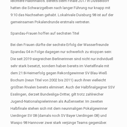
leichtere Halbfinallos. Bereits beim Finale 2017 in Düsseldorf
hatten die Schwarzgelben nach langer Führung nur knapp mit
9:10 das Nachsehen gehabt. Lokalrivale Duisburg 98 ist auf der
gemeinsamen Pokalendrunde erstmals vertreten.
Spandau-Frauen hoffen auf sechsten Titel
Bei den Frauen dürfte der sechste Erfolg der Wasserfreunde
Spandau 04 in Folge dagegen nur schwerlich zu stoppen sein:
Die seit 2019 siegreichen Berlinerinnen sind nicht nur individuell
sehr stark besetzt, sondern haben bereits im Viertelfinale mit
dem 21:8-Heimerfolg gegen Rekordgewinner SV Blau-Weiß
Bochum (neun Titel von 2002 bis 2011) auch ihren vielleicht
größten Rivalen bereits eliminiert. Auch der Halbfinalgegner SSV
Esslingen, derzeit Bundesliga-Dritter, gilt trotz zahlreicher
Jugend-Nationalspielerinnen als Außenseiter. Im zweiten
Halbfinale stehen sich mit dem neunmaligen Pokalgewinner
Uerdinger SV 08 (damals noch SV Bayer Uerdingen 08) und
Waspo 98 Hannover zwei stark verjünge Teams gegenüber.