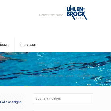
ieuws
Impressum
Home
DWL
DWL Herren
Bundesliga
1. Bundesliga
Lädierte Plauener verlieren gegen Tabellenführer
Alle anzeigen