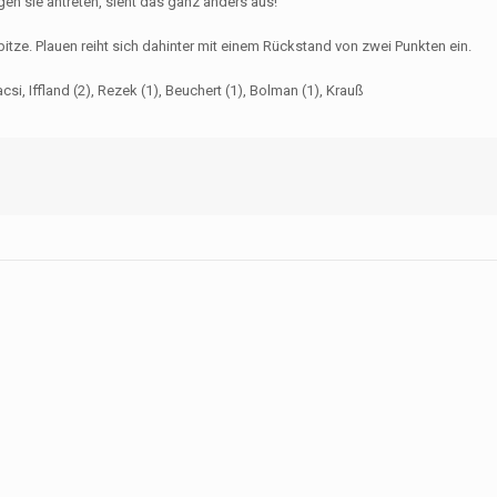
gen sie antreten, sieht das ganz anders aus!“
itze. Plauen reiht sich dahinter mit einem Rückstand von zwei Punkten ein.
csi, Iffland (2), Rezek (1), Beuchert (1), Bolman (1), Krauß