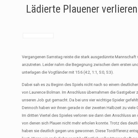
Lädierte Plauener verliere
Vergangenen Samstag reiste die stark ausgedünnte Mannschaft vo
anzutreten. Leider nahm die Begegnung zwischen dem ersten und zw
unterlagen die Vogtländer mit 15:6 (4:2, 1:1, 5:0, 5:3).
Dabei sah es zu Beginn des Spiels nicht nach so einem deutlichen
von Laurence Bolman. Im Anschluss übernahmen die Gastgeber zwar
unseren Job gut gemacht. Da bei uns vier wichtige Spieler gefehl
Dennoch haben wir ihnen gerade in der zweiten Halbzeit zu viele Ge
Im dritten Viertel des Spieles verloren sie dann den Anschluss an 
von denen sich Plauen nicht mehr erholen konnte. Trotz des deutl
haben sie deutlich gegen uns gewonnen. Diese Tordifferenz entsp