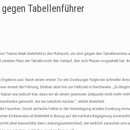
n gegen Tabellenführer
n Trainer Maik Bielefeld in den Ruhrpott, um dort gegen den Tabellenersten 
eiten Platz der Tabelle nicht den Verlauf, den sich Plauen vorgestellt hat. 
 Ergebnis aus. Nach einem ersten Tor der Duisburger folgte ein schneller Ansc
 erneut die Führung, blieben aber bis zur Halbzeit in Reichweite. „Zu Begin
t haben war jedoch klar, dass wir ab einem gewissen Zeitpunkt nicht mehr mit
schenke gemacht, die sie natürlich nutzten.“, erklärt Bielefeld.
die Favoriten. Durch einfache Fehler in der Verteidigung erzielte Duisburg imme
ichen Endstandes ist Bielefeld in Bezug auf die nächste Begegnung zuversicht
richt aber keinesfalls dem Leistungsunterschied, der wirklich zwischen uns 