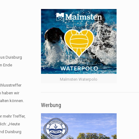
aus Duisburg
Am Ende
Malmsten Waterpolo
hlusstreffer
n haben wir
halten können.
Werbung
r mehr Treffer,
lich: „Heute
und Duisburg