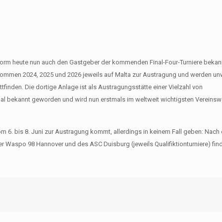
orm heute nun auch den Gastgeber der kommenden Final-Four-Turniere bekan
 kommen 2024, 2025 und 2026 jeweils auf Malta zur Austragung und werden un
inden. Die dortige Anlage ist als Austragungsstätte einer Vielzahl von
al bekannt geworden und wird nun erstmals im weltweit wichtigsten Vereins
om 6. bis 8. Juni zur Austragung kommt, allerdings in keinem Fall geben: Nac
Waspo 98 Hannover und des ASC Duisburg (jeweils Qualifiktionturniere) find