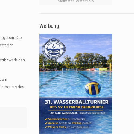
Malmsten Waterpolo
Werbung
ntgeben: Die
weit der
wettbewerb das
h dem
et bereits das