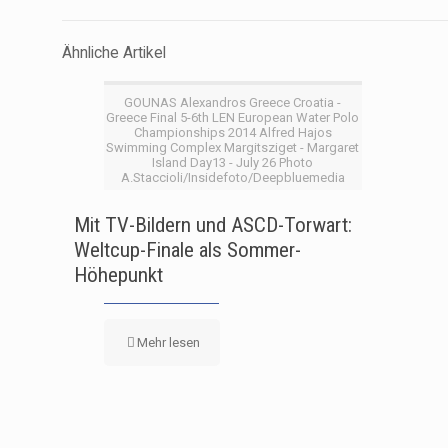
Ähnliche Artikel
GOUNAS Alexandros Greece Croatia -
Greece Final 5-6th LEN European Water Polo
Championships 2014 Alfred Hajos
Swimming Complex Margitsziget - Margaret
Island Day13 - July 26 Photo
A.Staccioli/Insidefoto/Deepbluemedia
Mit TV-Bildern und ASCD-Torwart:
Weltcup-Finale als Sommer-
Höhepunkt
Mehr lesen