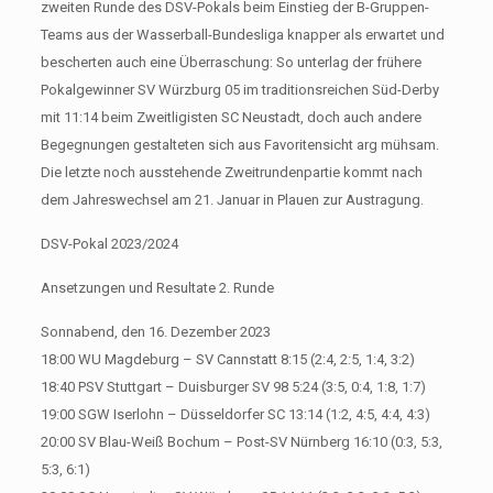
zweiten Runde des DSV-Pokals beim Einstieg der B-Gruppen-
Teams aus der Wasserball-Bundesliga knapper als erwartet und
bescherten auch eine Überraschung: So unterlag der frühere
Pokalgewinner SV Würzburg 05 im traditionsreichen Süd-Derby
mit 11:14 beim Zweitligisten SC Neustadt, doch auch andere
Begegnungen gestalteten sich aus Favoritensicht arg mühsam.
Die letzte noch ausstehende Zweitrundenpartie kommt nach
dem Jahreswechsel am 21. Januar in Plauen zur Austragung.
DSV-Pokal 2023/2024
Ansetzungen und Resultate 2. Runde
Sonnabend, den 16. Dezember 2023
18:00 WU Magdeburg – SV Cannstatt 8:15 (2:4, 2:5, 1:4, 3:2)
18:40 PSV Stuttgart – Duisburger SV 98 5:24 (3:5, 0:4, 1:8, 1:7)
19:00 SGW Iserlohn – Düsseldorfer SC 13:14 (1:2, 4:5, 4:4, 4:3)
20:00 SV Blau-Weiß Bochum – Post-SV Nürnberg 16:10 (0:3, 5:3,
5:3, 6:1)