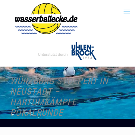
WÜRZBURG STOLPERT IN
NEUSTADT –
HARTUMKÄMPFE
POKALRUNDE