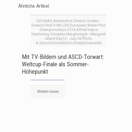
Ähnliche Artikel
GOUNAS Alexandros Greece Croatia -
Greece Final 5-6th LEN European Water Polo
Championships 2014 Alfred Hajos
Swimming Complex Margitsziget - Margaret
Island Day13 - July 26 Photo
A.Staccioli/Insidefoto/Deepbluemedia
Mit TV-Bildern und ASCD-Torwart:
Weltcup-Finale als Sommer-
Höhepunkt
Mehr lesen