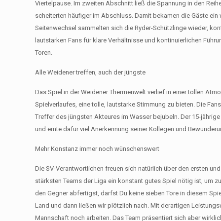
Viertelpause. Im zweiten Abschnitt ließ die Spannung in den Reihe
scheiterten häufiger im Abschluss. Damit bekamen die Gäste ein
Seitenwechsel sammelten sich die Ryder-Schützlinge wieder, kont
lautstarken Fans für klare Verhältnisse und kontinuierlichen Füh
Toren.
Alle Weidener treffen, auch der jüngste
Das Spiel in der Weidener Thermenwelt verlief in einer tollen Atm
Spielverlaufes, eine tolle, lautstarke Stimmung zu bieten. Die F
Treffer des jüngsten Akteures im Wasser bejubeln. Der 15-jährige 
und ernte dafür viel Anerkennung seiner Kollegen und Bewunderu
Mehr Konstanz immer noch wünschenswert
Die SV-Verantwortlichen freuen sich natürlich über den ersten und
stärksten Teams der Liga ein konstant gutes Spiel nötig ist, um 
den Gegner abfertigst, darfst Du keine sieben Tore in diesem Spie
Land und dann ließen wir plötzlich nach. Mit derartigen Leistun
Mannschaft noch arbeiten. Das Team präsentiert sich aber wirklic