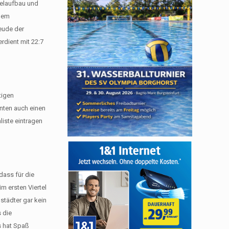
pielaufbau und
 dem
eude der
rdient mit 22:7
tigen
nnten auch einen
liste eintragen
dass für die
m ersten Viertel
städter gar kein
 die
s hat Spaß