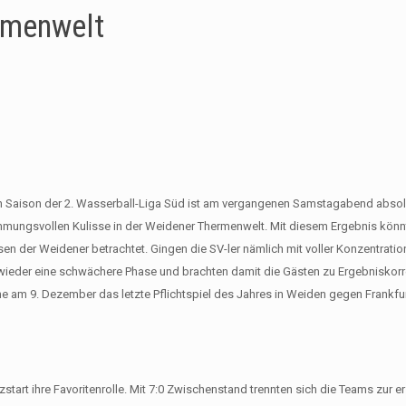
rmenwelt
en Saison der 2. Wasserball-Liga Süd ist am vergangenen Samstagabend absolv
timmungsvollen Kulisse in der Weidener Thermenwelt. Mit diesem Ergebnis könn
n der Weidener betrachtet. Gingen die SV-ler nämlich mit voller Konzentratio
nd wieder eine schwächere Phase und brachten damit die Gästen zu Ergebniskorr
 am 9. Dezember das letzte Pflichtspiel des Jahres in Weiden gegen Frankfur
zstart ihre Favoritenrolle. Mit 7:0 Zwischenstand trennten sich die Teams zur e