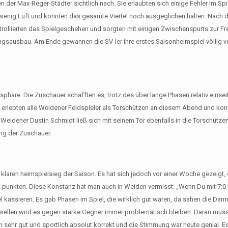
n der Max-Reger-Städter sichtlich nach. Sie erlaubten sich einige Fehler im S
 wenig Luft und konnten das gesamte Viertel noch ausgeglichen halten. Nach
rollierten das Spielgeschehen und sorgten mit einigen Zwischenspurts zur Fr
rungsausbau. Am Ende gewannen die SV-ler ihre erstes Saisonheimspiel völlig ve
osphäre. Die Zuschauer schafften es, trotz des über lange Phasen relativ einsei
ans erlebten alle Weidener Feldspieler als Torschützen an diesem Abend und ko
Weidener Dustin Schmidt ließ sich mit seinem Tor ebenfalls in die Torschützen
ng der Zuschauer.
 klaren heimspielsieg der Saison. Es hat sich jedoch vor einer Woche gezeigt, 
zu punkten. Diese Konstanz hat man auch in Weiden vermisst: „Wenn Du mit 7:0 i
l kassieren. Es gab Phasen im Spiel, die wirklich gut waren, da sahen die Darm
gswellen wird es gegen starke Gegner immer problematisch bleiben. Daran muss
h sehr gut und sportlich absolut korrekt und die Stimmung war heute genial. E