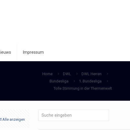
ieuws
Impressum
Home
DWL
DWL Herren
Bundesliga
1. Bundesliga
Tolle Stimmung in der Thermenwelt
Alle anzeigen