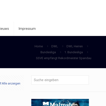
ieuws
Impressum
Home
DWL
DWL Herren
Bundesliga
1. Bundesliga
SSVE empfängt Rekordmeister Spandau
Alle anzeigen