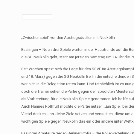
„Zwischenspiel“ vor den Abstiegsduellen mit Neukölln
Esslingen – Noch drei Spiele warten in der Hauptrunde auf die
die SG Neukölln geht, steht am jetzigen Samstag um 14 Uhr die
Seit Wochen spitzt sich die Lage für den SSVE im Abstiegskampf z
und 18. März) gegen die SG Neukölln Berlin die entscheidenden Sp
wer sich in die Relegation retten kann. Und tatsächlich ist es 
doch die Trainer sehen die Partie gegen den absoluten Meistersch
als Vorbereitung für die Neukölln-Spiele genommen. Ich hoffe au
Auch Hannes Rothfuß möchte die Partie nutzen: „Ein Spiel, bei dem
Viertel denken, uns kleine Ziele setzen und versuchen, diese umz
wichtigen Spiele gegen Neukölln das ein oder andere unter Wet
Esslinger Amateure gegen Berliner Profis – die Rollenverteilung ist