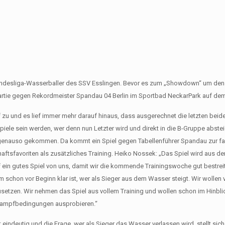
 Bundesliga-Wasserballer des SSV Esslingen. Bevor es zum „Showdown“ um de
 Partie gegen Rekordmeister Spandau 04 Berlin im Sportbad NeckarPark auf d
u und es lief immer mehr darauf hinaus, dass ausgerechnet die letzten beiden
iele sein werden, wer denn nun Letzter wird und direkt in die B-Gruppe abste
nun genauso gekommen. Da kommt ein Spiel gegen Tabellenführer Spandau zur fa
aftsfavoriten als zusätzliches Training. Heiko Nossek: „Das Spiel wird aus d
f ein gutes Spiel von uns, damit wir die kommende Trainingswoche gut bestrei
 schon vor Beginn klar ist, wer als Sieger aus dem Wasser steigt. Wir wollen v
usetzen. Wir nehmen das Spiel aus vollem Training und wollen schon im Hinbli
tkampfbedingungen ausprobieren.“
 eindeutig und die Frage, wer als Sieger das Wasser verlassen wird, stellt sich 