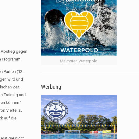
n Abstieg gegen
em Programm.
Malmsten Waterpolo
 Partien (12.
igen wird und
Werbung
lschen Zeit,
em Training und
ten können.“
on Viertel zu
ck auf die
erst gar nicht.