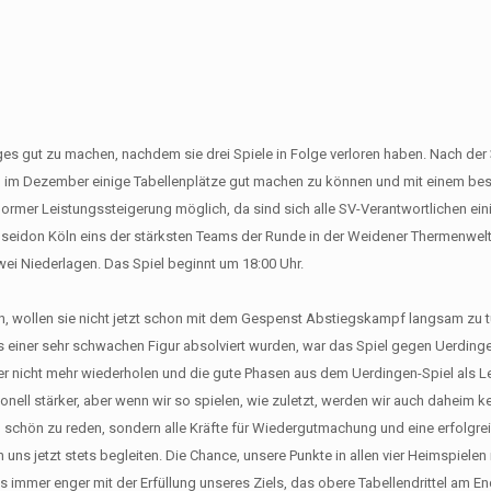
s gut zu machen, nachdem sie drei Spiele in Folge verloren haben. Nach der 
n im Dezember einige Tabellenplätze gut machen zu können und mit einem bes
rmer Leistungssteigerung möglich, da sind sich alle SV-Verantwortlichen eini
seidon Köln eins der stärksten Teams der Runde in der Weidener Thermenwelt
zwei Niederlagen. Das Spiel beginnt um 18:00 Uhr.
en, wollen sie nicht jetzt schon mit dem Gespenst Abstiegskampf langsam z
s einer sehr schwachen Figur absolviert wurden, war das Spiel gegen Uerdingen
r nicht mehr wiederholen und die gute Phasen aus dem Uerdingen-Spiel als Lei
nell stärker, aber wenn wir so spielen, wie zuletzt, werden wir auch daheim k
n schön zu reden, sondern alle Kräfte für Wiedergutmachung und eine erfolgre
 uns jetzt stets begleiten. Die Chance, unsere Punkte in allen vier Heimspiel
s immer enger mit der Erfüllung unseres Ziels, das obere Tabellendrittel am E