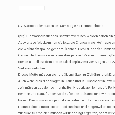
SV-Wasserballer starten am Samstag eine Heimspielserie
(prg) Die Wasserballer des Schwimmvereines Weiden haben einige
Auswärtsserie bekommen sie jetzt die Chance in vier Heimspiele
die Weihnachtspause gehen zu können. Dies ist jedoch nur mit eno
Gegner der Heimspielserie empfangen die SV-ler mit Rhenania/Po
stehen aktuell auf dem dritten Tabellenplatz mit vier Siegen und 
Verlieren verboten
Dieses Motto müssen sich die Oberpfälzer zu Zielführung erklär
Auch wenn dies Niederlagen in Plauen und in Düsseldorf in jeweil
„Wir müssen aus den schmerzhaften Niederlagen lernen, die Fehle
nehmen und darauf unser Spiel aufbauen. Zuhause sind wir traditio
haben. Dies müssen wir jetzt alle einsehen, nichts mehr versuche
Heimspielserie mobilisieren. Leidenschaft und Siegeswillen sollen
zuhause zu erspielen müssen wir unbedingt ergreifen, sonst wir e