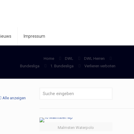
ieuws
Impressum
Home
DWL
DWL Herren
Bundesliga
1. Bundesliga
Verlieren verboten
Alle anzeigen
Malmsten Waterpolo