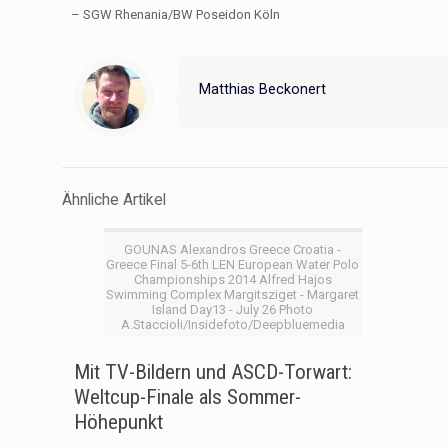
– SGW Rhenania/BW Poseidon Köln
Matthias Beckonert
Ähnliche Artikel
GOUNAS Alexandros Greece Croatia -
Greece Final 5-6th LEN European Water Polo
Championships 2014 Alfred Hajos
Swimming Complex Margitsziget - Margaret
Island Day13 - July 26 Photo
A.Staccioli/Insidefoto/Deepbluemedia
Mit TV-Bildern und ASCD-Torwart:
Weltcup-Finale als Sommer-
Höhepunkt