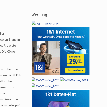
Werbung
3er
seren Stand in
g. Als ersten
. Die Kölner
u tun bekommen.
 ein Lichtblick.
tbild her
einen Erfolg
iche
en im Dezember
nde zu belegen“