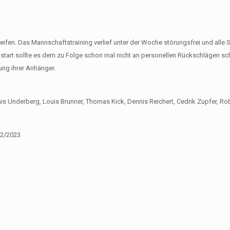
en. Das Mannschaftstraining verlief unter der Woche störungsfrei und alle S
nstart sollte es dem zu Folge schon mal nicht an personellen Rückschlägen sch
ung ihrer Anhänger.
nis Underberg, Louis Brunner, Thomas Kick, Dennis Reichert, Cedrik Zupfer, Rob
22/2023