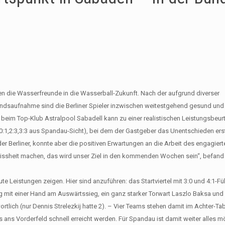
n die Wasserfreunde in die Wasserball-Zukunft. Nach der aufgrund diverser
andsaufnahme sind die Berliner Spieler inzwischen weitestgehend gesund un
im Top-Klub Astralpool Sabadell kann zu einer realistischen Leistungsbeurt
,0:1,2:3,3:3 aus Spandau-Sicht), bei dem der Gastgeber das Unentschieden ers
 Berliner, konnte aber die positiven Erwartungen an die Arbeit des engagiert
issheit machen, das wird unser Ziel in den kommenden Wochen sein“, befand
ute Leistungen zeigen. Hier sind anzuführen: das Startviertel mit 3:0 und 4:1-F
g mit einer Hand am Auswärtssieg, ein ganz starker Torwart Laszlo Baksa und 
ortlich (nur Dennis Strelezkij hatte 2). – Vier Teams stehen damit im Achter-Tab
ans Vorderfeld schnell erreicht werden. Für Spandau ist damit weiter alles m