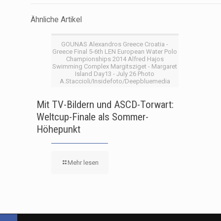
Ähnliche Artikel
GOUNAS Alexandros Greece Croatia -
Greece Final 5-6th LEN European Water Polo
Championships 2014 Alfred Hajos
Swimming Complex Margitsziget - Margaret
Island Day13 - July 26 Photo
A.Staccioli/Insidefoto/Deepbluemedia
Mit TV-Bildern und ASCD-Torwart:
Weltcup-Finale als Sommer-
Höhepunkt
Mehr lesen