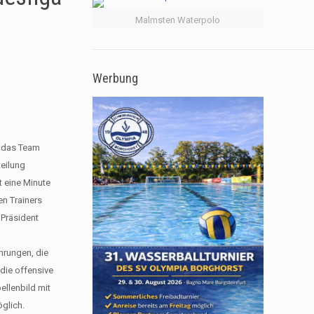
Malmsten Waterpolo
Werbung
d das Team
eilung
t eine Minute
en Trainers
 Präsident
ührungen, die
die offensive
ellenbild mit
öglich.