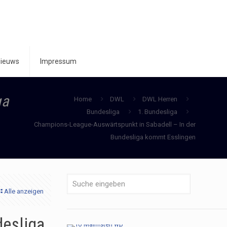
ieuws
Impressum
ga
Home
DWL
DWL Herren
Bundesliga
1. Bundesliga
Champions-League-Auswärtspunkt in Sabadell – In der
Bundesliga kommt Esslingen
Alle anzeigen
desliga