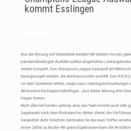
kommt Esslingen
Aus der Ahnung soll Gewissheit werden! Mit diesem Vorsatz gehe
pandemiebedingter Ausfälle zuletzt eingetrübten Leistungsbest
wieder komplett. Das Champions-League-Gastspiel am Mittwoch be
herangezogen werden, die durchaus positiv ausfällt. Das 9:9 (4:2
vor dem Spielende rettete, zeigte zwar Leistungsschwankungen der
Athanasios Kechagias bekräftigen. „Aus dieser Ahnung eine Gew
Hagen Stamm.
Nicht alles lief bereits optimal, aber das Team konnte auch sehr g
Gegenwehr nach dem Rückstand im dritten Viertel, die 9:8-Führun
Variabilität. Acht Schützen zeichneten für die neun Treffer verantw
einem Zähler zu Buche. Mit guten Ergebnissen kann der Anschluss 