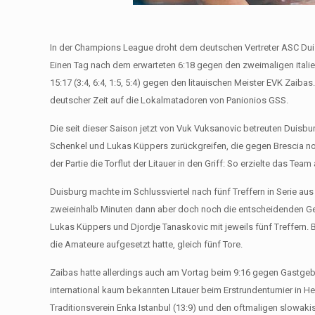
In der Champions League droht dem deutschen Vertreter ASC Duis
Einen Tag nach dem erwarteten 6:18 gegen den zweimaligen itali
15:17 (3:4, 6:4, 1:5, 5:4) gegen den litauischen Meister EVK Zaiba
deutscher Zeit auf die Lokalmatadoren von Panionios GSS.
Die seit dieser Saison jetzt von Vuk Vuksanovic betreuten Duis
Schenkel und Lukas Küppers zurückgreifen, die gegen Brescia n
der Partie die Torflut der Litauer in den Griff: So erzielte das Team
Duisburg machte im Schlussviertel nach fünf Treffern in Serie aus
zweieinhalb Minuten dann aber doch noch die entscheidenden Ge
Lukas Küppers und Djordje Tanaskovic mit jeweils fünf Treffern. B
die Amateure aufgesetzt hatte, gleich fünf Tore.
Zaibas hatte allerdings auch am Vortag beim 9:16 gegen Gastgeb
international kaum bekannten Litauer beim Erstrundenturnier in 
Traditionsverein Enka Istanbul (13:9) und den oftmaligen slowak