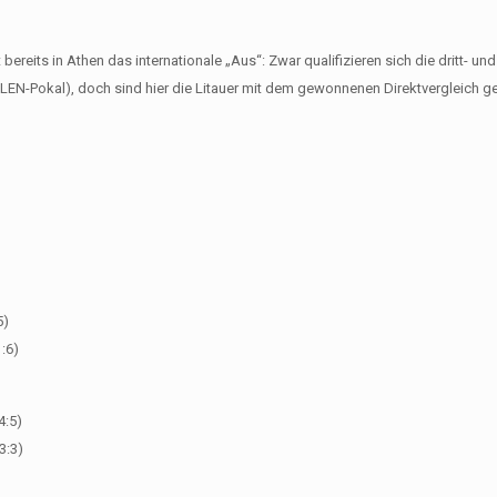
eits in Athen das internationale „Aus“: Zwar qualifizieren sich die dritt- und 
LEN-Pokal), doch sind hier die Litauer mit dem gewonnenen Direktvergleich 
5)
1:6)
4:5)
3:3)