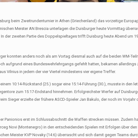
burg beim Zweitrundenturnier in Athen (Griechenland) das vorzeitige Europa
enischen Meister AN Brescia unterlagen die Duisburger heute Vormittag überr
s. In der zweiten Partie des Doppelspieltages trifft Duisburg heute Abend um 1
burger konnten anders noch als am Vortag diesmal auch auf die beiden WM-Tei
och aufgrund eines Bundeswehrlehrgangs gefehlt hatten, bekamen allerdings 
 aus Vilnius in jedem der vier Viertel mindestens vier eigene Treffer.
 einem 10:14-Rückstand (25.) sogar eine 15:14-Führung (30.), musste in den le
gentore zum 15:17-Endstand hinnehmen. Erfolgreichster Werfer auf Duisburge
eim Sieger erzielte der frühere ASCD-Spieler Jan Bakulo, der noch im Vorjahr 
er Panionios erst im Schlussabschnitt die Waffen strecken müssen. Zudem ha
Herceg Novi (Montenegro) in den entscheidenden Spielen mit Erfolgen über den
ischen Meister KVP Novaky (14:6) überrascht und sich damit gegen Teams durc