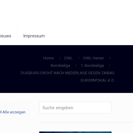
ieuws
Impressum
Home
DWL
DWL Herren
Bundesliga
1. Bundesliga
DUISBURG DROHT NACH NIEDERLAGE GEGEN ZAIBAS
EUROPAPOKAL-K.O.
Alle anzeigen