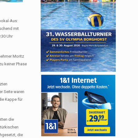
pokal-Aus:
aschend mit
9:30 Uhr
lnehmer Moritz
zu keiner Phase
tzten
r Seite waren
die Kappe für
tten die
 türkischen
hgesetzt, die