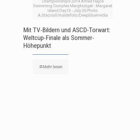
Championships 2014 Alfred Hajos
Swimming Complex Margitsziget - Margaret
Island Day13 - July 26 Photo
A.Staccioli/Insidefoto/Deepbluemedia
Mit TV-Bildern und ASCD-Torwart:
Weltcup-Finale als Sommer-
Höhepunkt
Mehr lesen