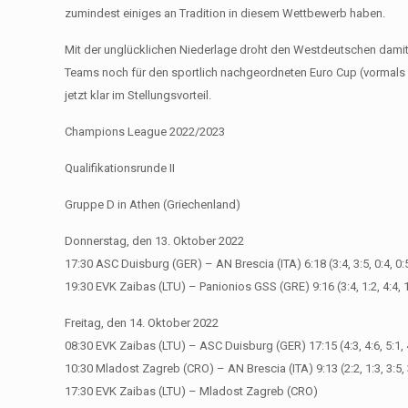
zumindest einiges an Tradition in diesem Wettbewerb haben.
Mit der unglücklichen Niederlage droht den Westdeutschen damit ber
Teams noch für den sportlich nachgeordneten Euro Cup (vormals 
jetzt klar im Stellungsvorteil.
Champions League 2022/2023
Qualifikationsrunde II
Gruppe D in Athen (Griechenland)
Donnerstag, den 13. Oktober 2022
17:30 ASC Duisburg (GER) – AN Brescia (ITA) 6:18 (3:4, 3:5, 0:4, 0:
19:30 EVK Zaibas (LTU) – Panionios GSS (GRE) 9:16 (3:4, 1:2, 4:4, 
Freitag, den 14. Oktober 2022
08:30 EVK Zaibas (LTU) – ASC Duisburg (GER) 17:15 (4:3, 4:6, 5:1, 
10:30 Mladost Zagreb (CRO) – AN Brescia (ITA) 9:13 (2:2, 1:3, 3:5, 
17:30 EVK Zaibas (LTU) – Mladost Zagreb (CRO)