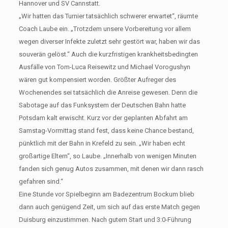
Hannover und SV Cannstatt.
„Wir hatten das Turnier tatsächlich schwerer erwartet“, räumte
Coach Laube ein. „Trotzdem unsere Vorbereitung vor allem
wegen diverser Infekte zuletzt sehr gestört war, haben wir das
souverän gelöst.“ Auch die kurzfristigen krankheitsbedingten
Ausfälle von Tom-Luca Reisewitz und Michael Vorogushyn
wären gut kompensiert worden. Größter Aufreger des
Wochenendes sei tatsächlich die Anreise gewesen. Denn die
Sabotage auf das Funksystem der Deutschen Bahn hatte
Potsdam kalt erwischt. Kurz vor der geplanten Abfahrt am
Samstag-Vormittag stand fest, dass keine Chance bestand,
pünktlich mit der Bahn in Krefeld zu sein. „Wir haben echt
großartige Eltern“, so Laube. „Innerhalb von wenigen Minuten
fanden sich genug Autos zusammen, mit denen wir dann rasch
gefahren sind.“
Eine Stunde vor Spielbeginn am Badezentrum Bockum blieb
dann auch genügend Zeit, um sich auf das erste Match gegen
Duisburg einzustimmen. Nach gutem Start und 3:0-Führung