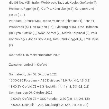
die SG Neukölln trafen Wobbrock, Taubert, Kugler, Große (je 4),
Hofmann, Rygol (je 3), Klaffke, Könnicke (je 2), Karpinski und
Heise (je 1).
Potsdam: Torhüter Max Rössel/Maurice Lehmann (1), Lennox
Wobbrock (5), Finn Taubert (15), Tyler Kugler (6), Arne Hofmann
(8), Fynn Klaffke (8), Noah Zelmer (7), Melvin Karpinski (3), Paul
Könnicke (2), Jonas Große (5), Tom-Bendix Rygol (4), Emil Heise
(2)
Deutsche U16-Meisterschaften 2022
Zwischenrunde 2 in Krefeld
Sonnabend, den 08. Oktober 2022
16:30 OSC Potsdam – ASC Duisburg 18:9 (7:4, 4:0, 4:3, 3:2)
18:00 SV Krefeld 72 – SG Neukölln 14:11 (1:3, 5:3, 6:3, 2:2)
Sonntag, den 09. Oktober 2022
12:00 SV Krefeld 72 – OSC Potsdam 2:20 (0:8, 1:1, 0:6, 1:5)
14:00 SG Neukölln – ASC Duisburg 8:21 (2:4, 1:5, 2:8, 3:4)