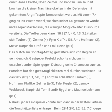
durch Jonas Große, Noah Zelmer und Kapitän Finn Taubert
konnten die kleinen Nachlässigkeiten in der Defensive mit
gekonntem Angriffsspiel kompensiert werden. Mit einem 7:4
ging es ins zweite Viertel, welches sicher 4:0 gewonnen wurde
und Keeper Max Rössel, die wenigen Möglichkeiten Duisburgs
vereitelte. Die Treffer beim klaren 18:9 (7:4, 4:0, 4:3, 3:2) teilten
sich Taubert (6), Zelmer (4), Fynn Klaffke (3), Arne Hofmann (2),
Melvin Karpinski, Große und Emil Heise (je 1).
Das Match am Sonntag-Mittag gestaltete sich von Beginn an
sehr deutlich. Gastgeber Krefeld schonte sich, um im
entscheidenden Spiel gegen Duisburg seine Chance zu suchen.
Potsdam bot das gute Möglichkeiten, viel durchzuwechseln. Für
das 20:2 (8:0, 1:1, 6:0, 5:1) sorgten schließlich Taubert (5),
Hofmann, Klaffke, Zelmer (je 3), Tyler Kugler (2), Lennox
Wobbrock, Karpinski, Tom-Bendix Rygol und Maurice Lehmann
(je 1).
Nahezu jeder Feldspieler konnte sich dann in der letzten Partie in
die Torschützenliste eintragen. Beim 28:4 (8:0, 8:2, 5:2, 7:0) gegen