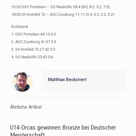
16:30 OSC Potsdam – SG Neukölln 28:4 (8:0, 8:2, 5:2, 7:0)
18:00 SV Krefeld 72 – ASC Duisburg 11:11 (3:4, 3:3, 2:2, 3:2)
Endstand
1. OSC Potsdam 66:15 6:0
2. ASC Duisburg 41:37 3:3
3. SV Krefeld 72 27:42 3:3
4. SG Neukölln 23:63 0:6
Matthias Beckonert
Ähnliche Artikel
U14-Orcas gewinnen Bronze bei Deutscher
Meisterschaft