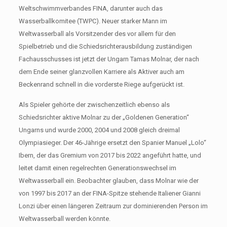
Weltschwimmverbandes FINA, darunter auch das
Wasserballkomitee (TWPC). Neuer starker Mann im
Weltwasserball als Vorsitzender des vor allem für den
Spielbetrieb und die Schiedsrichterausbildung zuständigen
Fachausschusses ist jetzt der Ungarn Tamas Molnar, der nach
dem Ende seiner glanzvollen Karriere als Aktiver auch am
Beckenrand schnell in die vorderste Riege aufgerückt ist.
Als Spieler gehörte der zwischenzeitlich ebenso als
Schiedsrichter aktive Molnar zu der „Goldenen Generation“
Ungarns und wurde 2000, 2004 und 2008 gleich dreimal
Olympiasieger. Der 46-Jährige ersetzt den Spanier Manuel „Lolo“
Ibern, der das Gremium von 2017 bis 2022 angeführt hatte, und
leitet damit einen regelrechten Generationswechsel im
Weltwasserball ein. Beobachter glauben, dass Molnar wie der
von 1997 bis 2017 an der FINA-Spitze stehende Italiener Gianni
Lonzi über einen längeren Zeitraum zur dominierenden Person im
Weltwasserball werden könnte.