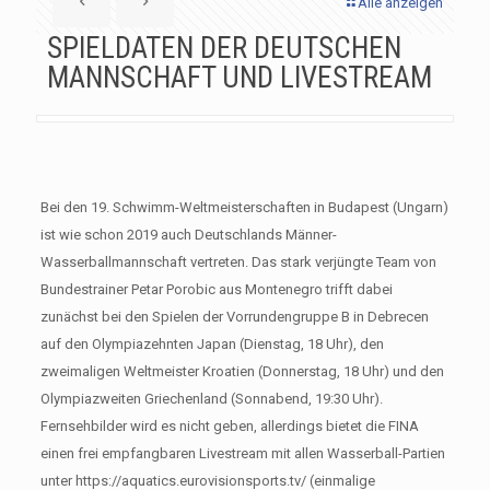
Alle anzeigen
SPIELDATEN DER DEUTSCHEN
MANNSCHAFT UND LIVESTREAM
Bei den 19. Schwimm-Weltmeisterschaften in Budapest (Ungarn)
ist wie schon 2019 auch Deutschlands Männer-
Wasserballmannschaft vertreten. Das stark verjüngte Team von
Bundestrainer Petar Porobic aus Montenegro trifft dabei
zunächst bei den Spielen der Vorrundengruppe B in Debrecen
auf den Olympiazehnten Japan (Dienstag, 18 Uhr), den
zweimaligen Weltmeister Kroatien (Donnerstag, 18 Uhr) und den
Olympiazweiten Griechenland (Sonnabend, 19:30 Uhr).
Fernsehbilder wird es nicht geben, allerdings bietet die FINA
einen frei empfangbaren Livestream mit allen Wasserball-Partien
unter https://aquatics.eurovisionsports.tv/ (einmalige