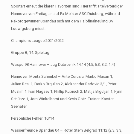
Sportart erneut die klaren Favoriten sind. Hier trifft Titelverteidiger
Hannover von Freitag an auf Ex-Meister ASC Duisburg, während
Rekordgewinner Spandau sich mit dem Halbfinalneuling SV
Ludwigsburg misst.
Champions League 2021/2022
Gruppe B, 14. Spieltag
Waspo 98 Hannover – Jug Dubrovnik 14:14 (4:5, 6:3, 3:2, 1:4)
Hannover: Moritz Schenkel – Ante Corusic, Marko Macan 1,
Julian Real 1, Darko Brguljan 2, Aleksandar Radovic 3/1, Petar
Muslim 1, Ivan Nagaev 1, Phillip Kubisch 2, Matija Brguljan 1, Fynn
Schütze 1, Jorn Winkelhorst und Kevin Götz. Trainer: Karsten
Seehafer
Persönliche Fehler: 10/14
Wasserfreunde Spandau 04 – Roter Stern Belgrad 11:12 (2:3, 3:3,