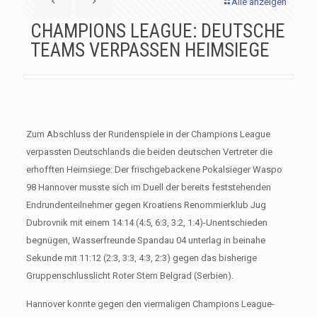
Alle anzeigen
CHAMPIONS LEAGUE: DEUTSCHE
TEAMS VERPASSEN HEIMSIEGE
Zum Abschluss der Rundenspiele in der Champions League
verpassten Deutschlands die beiden deutschen Vertreter die
erhofften Heimsiege: Der frischgebackene Pokalsieger Waspo
98 Hannover musste sich im Duell der bereits feststehenden
Endrundenteilnehmer gegen Kroatiens Renommierklub Jug
Dubrovnik mit einem 14:14 (4:5, 6:3, 3:2, 1:4)-Unentschieden
begnügen, Wasserfreunde Spandau 04 unterlag in beinahe
Sekunde mit 11:12 (2:3, 3:3, 4:3, 2:3) gegen das bisherige
Gruppenschlusslicht Roter Stern Belgrad (Serbien).
Hannover konnte gegen den viermaligen Champions League-