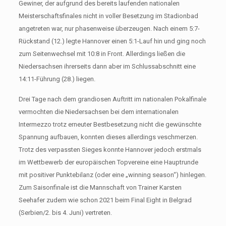
Gewiner, der aufgrund des bereits laufenden nationalen
Meisterschaftsfinales nicht in voller Besetzung im Stadionbad
angetreten war, nur phasenweise überzeugen. Nach einem 5:7-
Rückstand (12.) legte Hannover einen 5:1-Lauf hin und ging noch
zum Seitenwechsel mit 10:8 in Front. Allerdings ließen die
Niedersachsen ihrerseits dann aber im Schlussabschnitt eine
14:11-Führung (28.) liegen.
Drei Tage nach dem grandiosen Auftritt im nationalen Pokalfinale
vermochten die Niedersachsen bei dem internationalen
Intermezzo trotz erneuter Bestbesetzung nicht die gewünschte
Spannung aufbauen, konnten dieses allerdings veschmerzen.
Trotz des verpassten Sieges konnte Hannover jedoch erstmals
im Wettbewerb der europäischen Topvereine eine Hauptrunde
mit positiver Punktebilanz (oder eine „winning season“) hinlegen.
Zum Saisonfinale ist die Mannschaft von Trainer Karsten
Seehafer zudem wie schon 2021 beim Final Eight in Belgrad
(Serbien/2. bis 4. Juni) vertreten.