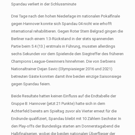
Spandau verliert in der Schlussminute
Drei Tage nach den hohen Niederlage im nationalen Pokalfinale
gegen Hannover konnte sich Spandau 04 nicht wie erhofft
international rehabilitieren. Gegen Roter Stern Belgrad gingen die
Berliner nach einem 1:3-Rückstand in der stets spannenden
Partie beim 5:4 (13.) erstmals in Führung, mussten allerdings
sechs Sekunden vor dem Spielende den Siegtreffer des früheren
Champions League-Gewinners hinnehmen. Die von Serbiens
Nationaltrainer Dejan Savic (Olympiasieger 2016 und 2021)
betreuten Gäste konnten damit ihre beiden einzige Saisonsiege
gegen Spandau feiern.
Beide Resultate hatten keinen Einfluss auf die Endtabelle der
Gruppe B: Hannover (jetzt 21 Punkte) hatte sich in dem
Achterfeld bereits am Spieltag zuvor als Vierter erneut für die
Endrunde qualifiziert, Spandau bleibt mit 10 Zählern Sechster. In
den Play-offs der Bundesliga starten am Donnerstagabend die
Halbfinalserien, wobei die beiden nationalen Überflieger der