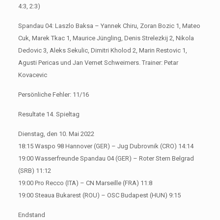
4:3, 2:3)
Spandau 04: Laszlo Baksa – Yannek Chiru, Zoran Bozic 1, Mateo
Cuk, Marek Tkac 1, Maurice Jüngling, Denis Strelezkij 2, Nikola
Dedovic 3, Aleks Sekulic, Dimitri Kholod 2, Marin Restovic 1,
Agusti Pericas und Jan Vernet Schweimers. Trainer: Petar
Kovacevic
Persönliche Fehler: 11/16
Resultate 14. Spieltag
Dienstag, den 10. Mai 2022
18:15 Waspo 98 Hannover (GER) – Jug Dubrovnik (CRO) 14:14
19:00 Wasserfreunde Spandau 04 (GER) – Roter Stern Belgrad
(SRB) 11:12
19:00 Pro Recco (ITA) – CN Marseille (FRA) 11:8
19:00 Steaua Bukarest (ROU) – OSC Budapest (HUN) 9:15
Endstand