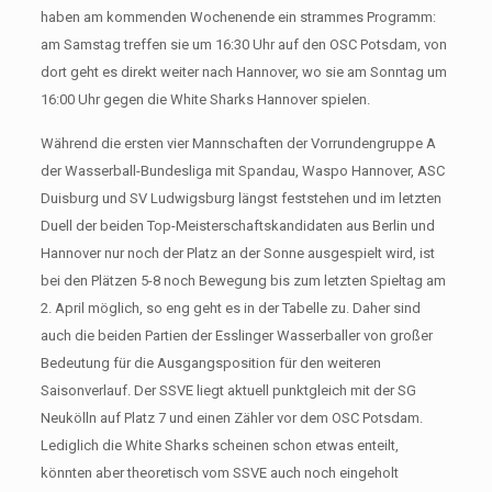
haben am kommenden Wochenende ein strammes Programm:
am Samstag treffen sie um 16:30 Uhr auf den OSC Potsdam, von
dort geht es direkt weiter nach Hannover, wo sie am Sonntag um
16:00 Uhr gegen die White Sharks Hannover spielen.
Während die ersten vier Mannschaften der Vorrundengruppe A
der Wasserball-Bundesliga mit Spandau, Waspo Hannover, ASC
Duisburg und SV Ludwigsburg längst feststehen und im letzten
Duell der beiden Top-Meisterschaftskandidaten aus Berlin und
Hannover nur noch der Platz an der Sonne ausgespielt wird, ist
bei den Plätzen 5-8 noch Bewegung bis zum letzten Spieltag am
2. April möglich, so eng geht es in der Tabelle zu. Daher sind
auch die beiden Partien der Esslinger Wasserballer von großer
Bedeutung für die Ausgangsposition für den weiteren
Saisonverlauf. Der SSVE liegt aktuell punktgleich mit der SG
Neukölln auf Platz 7 und einen Zähler vor dem OSC Potsdam.
Lediglich die White Sharks scheinen schon etwas enteilt,
könnten aber theoretisch vom SSVE auch noch eingeholt