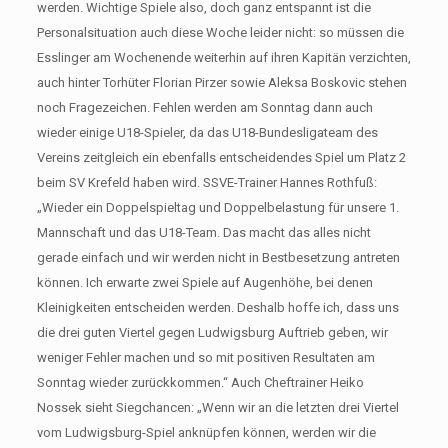
werden. Wichtige Spiele also, doch ganz entspannt ist die
Personalsituation auch diese Woche leider nicht: so müssen die
Esslinger am Wochenende weiterhin auf ihren Kapitän verzichten,
auch hinter Torhüter Florian Pirzer sowie Aleksa Boskovic stehen
noch Fragezeichen. Fehlen werden am Sonntag dann auch
wieder einige U18-Spieler, da das U18-Bundesligateam des
Vereins zeitgleich ein ebenfalls entscheidendes Spiel um Platz 2
beim SV Krefeld haben wird. SSVE-Trainer Hannes Rothfuß:
„Wieder ein Doppelspieltag und Doppelbelastung für unsere 1.
Mannschaft und das U18-Team. Das macht das alles nicht
gerade einfach und wir werden nicht in Bestbesetzung antreten
können. Ich erwarte zwei Spiele auf Augenhöhe, bei denen
Kleinigkeiten entscheiden werden. Deshalb hoffe ich, dass uns
die drei guten Viertel gegen Ludwigsburg Auftrieb geben, wir
weniger Fehler machen und so mit positiven Resultaten am
Sonntag wieder zurückkommen.“ Auch Cheftrainer Heiko
Nossek sieht Siegchancen: „Wenn wir an die letzten drei Viertel
vom Ludwigsburg-Spiel anknüpfen können, werden wir die