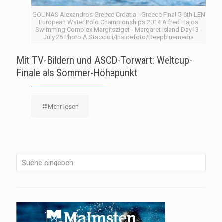
GOUNAS Alexandros Greece Croatia - Greece Final 5-6th LEN
European Water Polo Championships 2014 Alfred Hajos
Swimming Complex Margitsziget - Margaret Island Day13 -
July 26 Photo A.Staccioli/Insidefoto/Deepbluemedia
Mit TV-Bildern und ASCD-Torwart: Weltcup-
Finale als Sommer-Höhepunkt
Mehr lesen