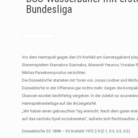
Bundesliga
Vor dem Heimspiel gegen den SV Krefeld am Samstagabend plag
Stammspielern Stamatios Giannakis, Alexandr Yerunov, Yonatan Ru
Nikitas Paraskevopoulos verzichten.
Die Düsseldorfer starteten mit Toren von Jonas Lindner und Michae
Düsseldorfer in der Offensive gar nichts mehr. Gegen die kompa
Chancen wurden leichtfertig vergeben. In der zuletzt so souveräne
Heimspielniederlage auf der Anzeigetafel.
„Wir haben einen gebrauchten Tag erwischt. Nach dem guten erst
auf das nächste Spiel vorzubereiten“, äußerte sich Rechtsaußen
Düsseldorfer SC 1898 – SV Krefeld 1972 2:9 (2:1, 0:3, 0:3, 0:2)