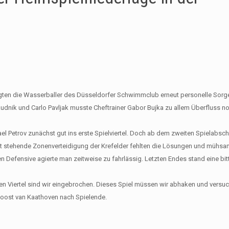
ten die Wasserballer des Düsseldorfer Schwimmclub erneut personelle Sorg
dnik und Carlo Pavljak musste Cheftrainer Gabor Bujka zu allem Überfluss no
l Petrov zunächst gut ins erste Spielviertel. Doch ab dem zweiten Spielabschn
kt stehende Zonenverteidigung der Krefelder fehlten die Lösungen und mühsam
n Defensive agierte man zeitweise zu fahrlässig. Letzten Endes stand eine bitt
en Viertel sind wir eingebrochen. Dieses Spiel müssen wir abhaken und versu
 Joost van Kaathoven nach Spielende.