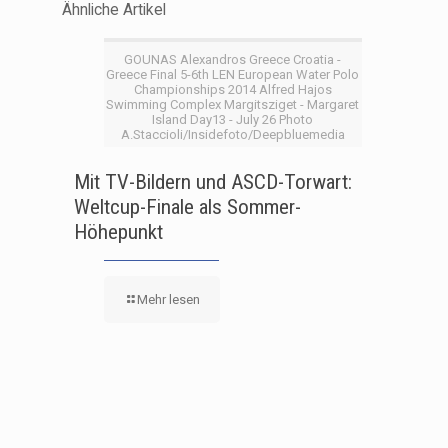
Ähnliche Artikel
GOUNAS Alexandros Greece Croatia -
Greece Final 5-6th LEN European Water Polo
Championships 2014 Alfred Hajos
Swimming Complex Margitsziget - Margaret
Island Day13 - July 26 Photo
A.Staccioli/Insidefoto/Deepbluemedia
Mit TV-Bildern und ASCD-Torwart:
Weltcup-Finale als Sommer-
Höhepunkt
Mehr lesen