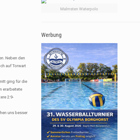
Malmsten Waterpolo
Werbung
en. Neben den
ch auf Torwart
itt ging für die
 erarbeitete
ere 2:9-
chen uns besser