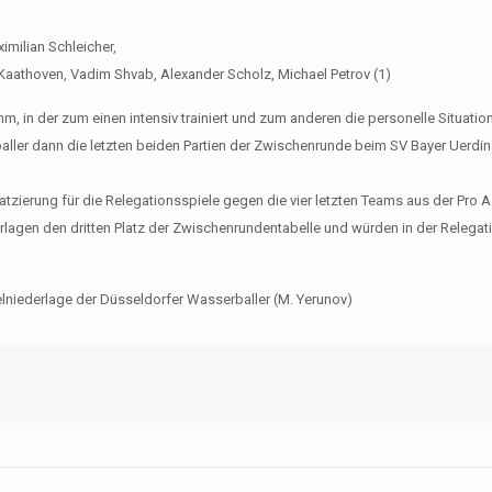
imilian Schleicher,
 Kaathoven, Vadim Shvab, Alexander Scholz, Michael Petrov (1)
, in der zum einen intensiv trainiert und zum anderen die personelle Situatio
baller dann die letzten beiden Partien der Zwischenrunde beim SV Bayer Uerdi
atzierung für die Relegationsspiele gegen die vier letzten Teams aus der Pro A
agen den dritten Platz der Zwischenrundentabelle und würden in der Relegat
pielniederlage der Düsseldorfer Wasserballer (M. Yerunov)