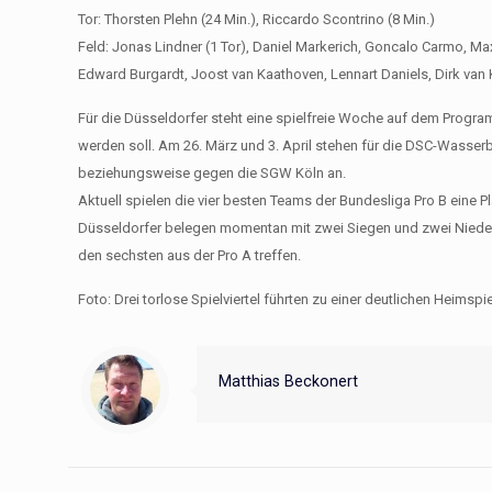
Tor: Thorsten Plehn (24 Min.), Riccardo Scontrino (8 Min.)
Feld: Jonas Lindner (1 Tor), Daniel Markerich, Goncalo Carmo, Max
Edward Burgardt, Joost van Kaathoven, Lennart Daniels, Dirk van
Für die Düsseldorfer steht eine spielfreie Woche auf dem Programm
werden soll. Am 26. März und 3. April stehen für die DSC-Wasser
beziehungsweise gegen die SGW Köln an.
Aktuell spielen die vier besten Teams der Bundesliga Pro B eine Pl
Düsseldorfer belegen momentan mit zwei Siegen und zwei Niederl
den sechsten aus der Pro A treffen.
Foto: Drei torlose Spielviertel führten zu einer deutlichen Heims
Matthias Beckonert