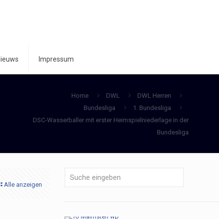
ieuws
Impressum
Home
DWL
DWL Herren
Bundesliga
1. Bundesliga
DSC-Wasserballer mit erster Heimspielniederlage in der
Bundesliga
Alle anzeigen