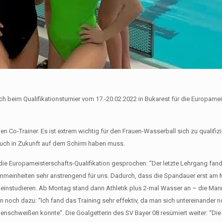
 beim Qualifikationsturnier vom 17.-20.02.2022 in Bukarest für die Europame
en Co-Trainer. Es ist extrem wichtig für den Frauen-Wasserball sich zu qualifiz
uch in Zukunft auf dem Schirm haben muss.
d die Europameisterschafts-Qualifikation gesprochen: “Der letzte Lehrgang fa
wimmeinheiten sehr anstrengend für uns. Dadurch, dass die Spandauer erst am
en einstudieren. Ab Montag stand dann Athletik plus 2-mal Wasser an – die Ma
noch dazu: “Ich fand das Training sehr effektiv, da man sich untereinander 
enschweißen konnte”. Die Goalgetterin des SV Bayer 08 resümiert weiter: “Di