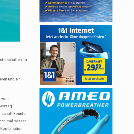
isterschaften im
ieren und ein
nd vom
 Montag
nnschaft konnte
noch mal besser
e Kombination