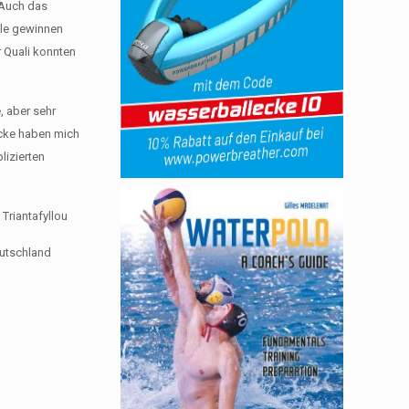
. Auch das
iele gewinnen
r Quali konnten
, aber sehr
rücke haben mich
lizierten
 Triantafyllou
eutschland