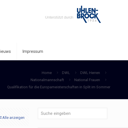
ieuws
Impressum
Home
DWL
DWL Herren
Nationalmannschaft
National Frauen
Qualifikation für die Europameisterschaften in Split im Sommer
Alle anzeigen