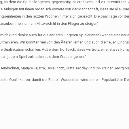
eitag, an dem die Spiele losgehen, gegenseitig zu ergänzen und zu unterstützen
he Anliegen mit ihnen reden. Ich erwarte von der Mannschaft, dass sie alle Sp
ningseinheiten in den letzten Wochen hinter sich gebracht: Die paar Tage vor de
erzukommen, um am Mittwoch fit in den Flieger zu steigen”.
ür mich (und denke auch für die anderen jüngeren Spielerinnen) war es eine neue
u trainieren. Wir konnten viel von den Älteren lernen und auch die neuen Eind
die Qualifikation schaffen. Außerdem hoffe ich, dass wir trotz einer etwas komp
nach jedem Spiel zufrieden aus dem Wasser gehen.“
inbichner, Marijke Kijlstra, Sinia Plotz, Greta Tadday und Co-Trainer Georgios
iche Qualifikation, damit der Frauen-Wasserball wieder mehr Popularität in D