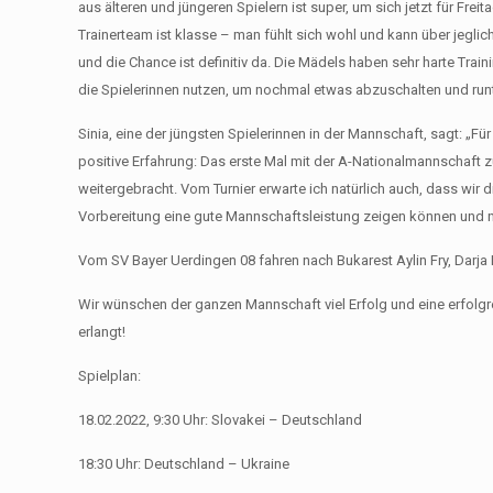
aus älteren und jüngeren Spielern ist super, um sich jetzt für Fr
Trainerteam ist klasse – man fühlt sich wohl und kann über jeglic
und die Chance ist definitiv da. Die Mädels haben sehr harte Trai
die Spielerinnen nutzen, um nochmal etwas abzuschalten und runt
Sinia, eine der jüngsten Spielerinnen in der Mannschaft, sagt: „F
positive Erfahrung: Das erste Mal mit der A-Nationalmannschaft z
weitergebracht. Vom Turnier erwarte ich natürlich auch, dass wir 
Vorbereitung eine gute Mannschaftsleistung zeigen können und 
Vom SV Bayer Uerdingen 08 fahren nach Bukarest Aylin Fry, Darja He
Wir wünschen der ganzen Mannschaft viel Erfolg und eine erfolgre
erlangt!
Spielplan:
18.02.2022, 9:30 Uhr: Slovakei – Deutschland
18:30 Uhr: Deutschland – Ukraine