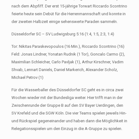
nach dem Abpfiff. Der erst 15-jährige Torwart Riccardo Scontrino
feierte heute sein Debüt für die Herrenmannschaft und konnte in
der zweiten Halbzeit einige sehenswerte Paraden sammeln.
Düsseldorfer SC – SV Ludwigsburg 5:16 (1:4, 1:5, 2:3, 1:4)
Tor: Nikitas Paraskevopoulos (16 Min.), Riccardo Scontrino (16)
Feld: Jonas Lindner, Yonatan Rudnik (1 Tor), Goncalo Carmo (2),
Maximilian Schleicher, Carlo Pavljak (1), Arthur Kirschner, Vadim
Shvab, Lennart Daniels, Daniel Markerich, Alexander Scholz,
Michael Petrov (1)
Für die Wasserballer des Düsseldorfer SC geht es in circa zwei
Wochen wieder mit der Bundesliga weiter. Hier trifft man in der
Zwischenrunde der Gruppe B auf den SV Bayer Uerdingen, den
SV Krefeld und die SGW Köln. Die vier Teams spielen jeweils Hin-
und Rückspiel gegeneinander und haben dann die Möglichkeit in
Relegationsspielen um den Einzug in die A-Gruppe zu spielen.