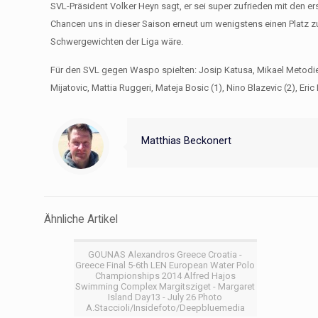
SVL-Präsident Volker Heyn sagt, er sei super zufrieden mit den er
Chancen uns in dieser Saison erneut um wenigstens einen Platz zu
Schwergewichten der Liga wäre.
Für den SVL gegen Waspo spielten: Josip Katusa, Mikael Metodiev 
Mijatovic, Mattia Ruggeri, Mateja Bosic (1), Nino Blazevic (2), Eri
Matthias Beckonert
Ähnliche Artikel
GOUNAS Alexandros Greece Croatia -
Greece Final 5-6th LEN European Water Polo
Championships 2014 Alfred Hajos
Swimming Complex Margitsziget - Margaret
Island Day13 - July 26 Photo
A.Staccioli/Insidefoto/Deepbluemedia