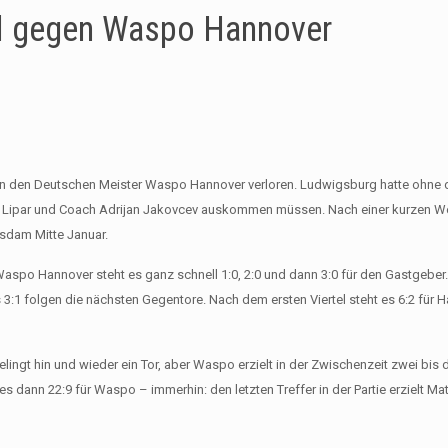
el gegen Waspo Hannover
gen den Deutschen Meister Waspo Hannover verloren. Ludwigsburg hatte ohne
tian Lipar und Coach Adrijan Jakovcev auskommen müssen. Nach einer kurzen 
tsdam Mitte Januar.
o Hannover steht es ganz schnell 1:0, 2:0 und dann 3:0 für den Gastgeber. A
3:1 folgen die nächsten Gegentore. Nach dem ersten Viertel steht es 6:2 für H
elingt hin und wieder ein Tor, aber Waspo erzielt in der Zwischenzeit zwei bis dr
es dann 22:9 für Waspo – immerhin: den letzten Treffer in der Partie erzielt Ma