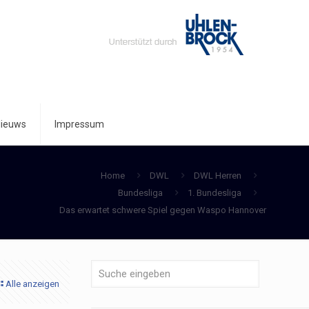
ieuws
Impressum
Home
DWL
DWL Herren
Bundesliga
1. Bundesliga
Das erwartet schwere Spiel gegen Waspo Hannover
Alle anzeigen