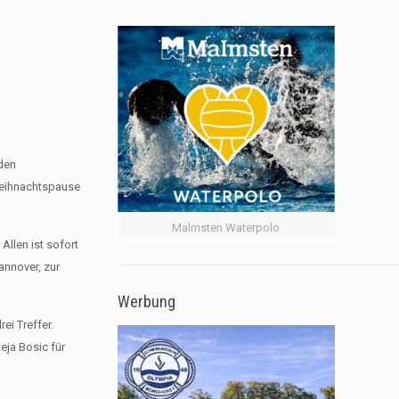
 den
Weihnachtspause
Malmsten Waterpolo
llen ist sofort
annover, zur
Werbung
ei Treffer.
teja Bosic für