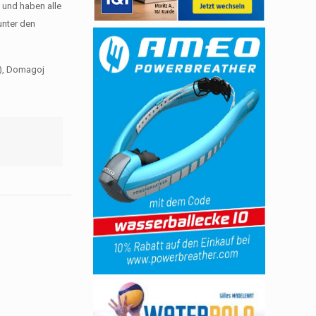
– und haben alle
unter den
1), Domagoj