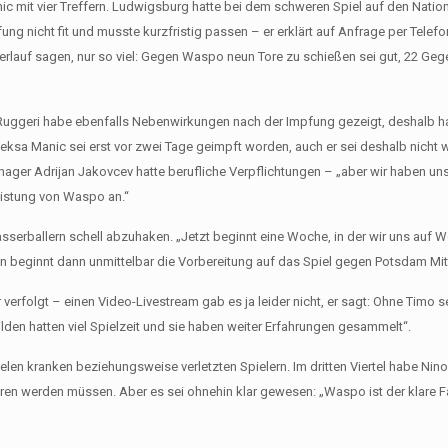
ic mit vier Treffern. Ludwigsburg hatte bei dem schweren Spiel auf den Natio
ng nicht fit und musste kurzfristig passen – er erklärt auf Anfrage per Tele
erlauf sagen, nur so viel: Gegen Waspo neun Tore zu schießen sei gut, 22 Geg
a Ruggeri habe ebenfalls Nebenwirkungen nach der Impfung gezeigt, deshalb h
ksa Manic sei erst vor zwei Tage geimpft worden, auch er sei deshalb nicht wir
nager Adrijan Jakovcev hatte berufliche Verpflichtungen – „aber wir haben un
eistung von Waspo an.“
sserballern schell abzuhaken. „Jetzt beginnt eine Woche, in der wir uns auf 
 beginnt dann unmittelbar die Vorbereitung auf das Spiel gegen Potsdam Mitt
verfolgt – einen Video-Livestream gab es ja leider nicht, er sagt: Ohne Timo s
den hatten viel Spielzeit und sie haben weiter Erfahrungen gesammelt“.
ielen kranken beziehungsweise verletzten Spielern. Im dritten Viertel habe Nino
en werden müssen. Aber es sei ohnehin klar gewesen: „Waspo ist der klare Fa