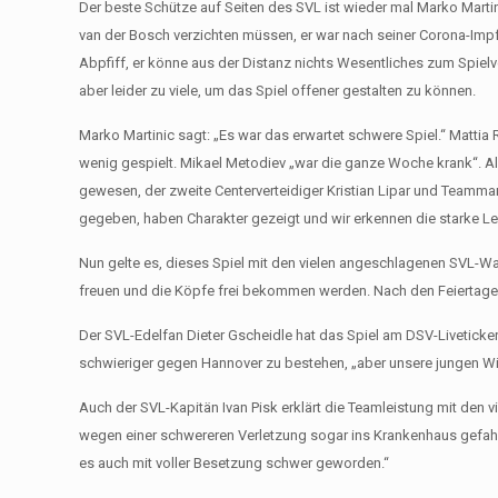
Der beste Schütze auf Seiten des SVL ist wieder mal Marko Martin
van der Bosch verzichten müssen, er war nach seiner Corona-Impfu
Abpfiff, er könne aus der Distanz nichts Wesentliches zum Spielv
aber leider zu viele, um das Spiel offener gestalten zu können.
Marko Martinic sagt: „Es war das erwartet schwere Spiel.“ Matti
wenig gespielt. Mikael Metodiev „war die ganze Woche krank“. Ale
gewesen, der zweite Centerverteidiger Kristian Lipar und Teamma
gegeben, haben Charakter gezeigt und wir erkennen die starke L
Nun gelte es, dieses Spiel mit den vielen angeschlagenen SVL-Wa
freuen und die Köpfe frei bekommen werden. Nach den Feiertagen
Der SVL-Edelfan Dieter Gscheidle hat das Spiel am DSV-Liveticker 
schwieriger gegen Hannover zu bestehen, „aber unsere jungen Wil
Auch der SVL-Kapitän Ivan Pisk erklärt die Teamleistung mit den v
wegen einer schwereren Verletzung sogar ins Krankenhaus gefahr
es auch mit voller Besetzung schwer geworden.“