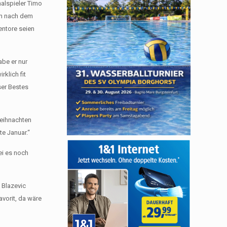
nalspieler Timo
fon nach dem
entore seien
abe er nur
klich fit
ser Bestes
Weihnachten
e Januar.“
ei es noch
 Blazevic
vorit, da wäre