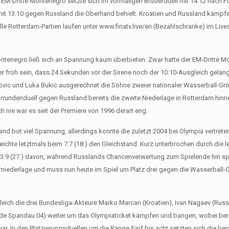
r EM-Dritte Montenegro setzte sich im vormaligen Bruderduell mit 14:12 nach 
mit 13:10 gegen Russland die Oberhand behielt. Kroatien und Russland kämpf
lle Rotterdam-Partien laufen unter www.finatv.live/en (Bezahlschranke) im Liv
ntenegro ließ sich an Spannung kaum überbieten: Zwar hatte der EM-Dritte M
ber froh sein, dass 24 Sekunden vor der Sirene noch der 10:10-Ausgleich gelan
atovic und Luka Bukic ausgerechnet die Söhne zweier nationaler Wasserball-Gr
orrundenduell gegen Russland bereits die zweite Niederlage in Rotterdam hi
 nie war es seit der Premiere von 1996 derart eng.
d bot viel Spannung, allerdings konnte die zuletzt 2004 bei Olympia vertrete
eichte letztmals beim 7:7 (18.) den Gleichstand. Kurz unterbrochen durch die l
f 13:9 (27.) davon, während Russlands Chancenverwertung zum Spielende hin sp
nierniederlage und muss nun heute im Spiel um Platz drei gegen die Wasserball
leich die drei Bundesliga-Akteure Marko Marcan (Kroatien), Ivan Nagaev (Rus
de Spandau 04) weiter um das Olympiaticket kämpfen und bangen, wobei bere
r. In den Platzierungsduellen um die Ränge fünf bis acht setzten sich die b