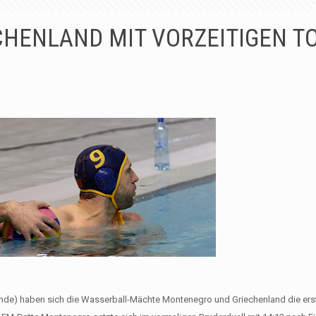
HENLAND MIT VORZEITIGEN TO
lande) haben sich die Wasserball-Mächte Montenegro und Griechenland die ers