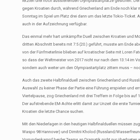
letzten drei noch ausstehenden Olympiastartplätze gesichert. De
gegen Kroatien durch, während Griechenland am Ende noch klar 
Sonntag im Spiel um Platz drei dann um das letzte Tokio-Ticket. A
auch in der Aufzeichnung verfügbar.
Das einmal mehr hart umkämpfte Duell zwischen Kroatien und Mo
dritten Abschnitt bereits mit 7:5 (20.) geführt, musste am Ende a
von der Fünfmeterlinie blieben auf kroatischer Seite mit Loren F
so dass der Weltmeister von 2017 nicht nur nach dem 13:14 im V
sondern auch weiter um den Olympiastartplatz zittern muss – noch
Auch das zweite Halbfinalduell zwischen Griechenland und Russlan
Auswahl zu keiner Phase der Partie eine Führung erspielen und err
Viertelpause, zog Griechenland mit drei Treffern in Folge bis au
Der aufstrebende EM-Achte erlitt damit zur Unzeit die erste Tur
Kroatien die letzte Chance suchen.
Mit den Niederlagen in den heutigen Halbfinalduellen müssen zug
Waspo 98 Hannover) und Dimitrii Kholod (Russland/Wasserfreun
Vorrundenkampf beider Teams an Dramatik nicht nur überbieten wa