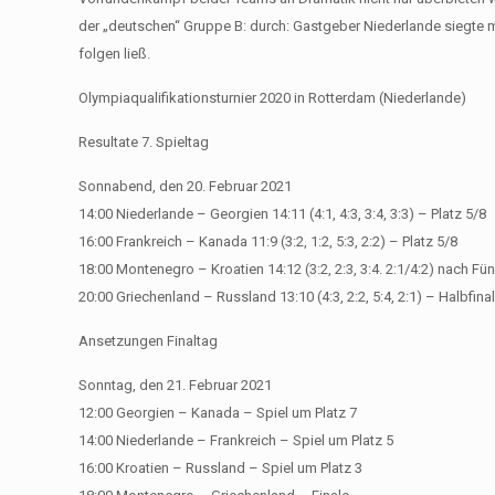
der „deutschen“ Gruppe B: durch: Gastgeber Niederlande siegte 
folgen ließ.
Olympiaqualifikationsturnier 2020 in Rotterdam (Niederlande)
Resultate 7. Spieltag
Sonnabend, den 20. Februar 2021
14:00 Niederlande – Georgien 14:11 (4:1, 4:3, 3:4, 3:3) – Platz 5/8
16:00 Frankreich – Kanada 11:9 (3:2, 1:2, 5:3, 2:2) – Platz 5/8
18:00 Montenegro – Kroatien 14:12 (3:2, 2:3, 3:4. 2:1/4:2) nach F
20:00 Griechenland – Russland 13:10 (4:3, 2:2, 5:4, 2:1) – Halbfina
Ansetzungen Finaltag
Sonntag, den 21. Februar 2021
12:00 Georgien – Kanada – Spiel um Platz 7
14:00 Niederlande – Frankreich – Spiel um Platz 5
16:00 Kroatien – Russland – Spiel um Platz 3