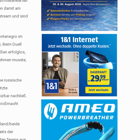
Fünfmeterwerfen
en damit am
estream und sind
ontenegro im
g. Beim Duell
ößen erfolglos,
nnehmen musste,
ne russische
etzte
ürbar nachließ.
-Großmacht
sland/beide
its der
eiden Teams aus