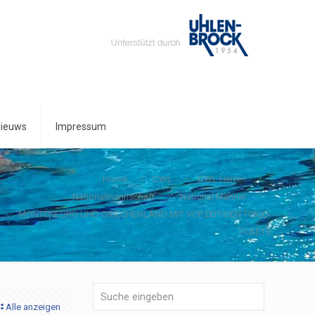
ieuws
Impressum
Home
DWL
DWL Herren
Nationalmannschaft
National Männer
MONTENEGRO UND GRIECHENLAND MIT VORZEITIGEN TOKIO-
TICKETS
Alle anzeigen