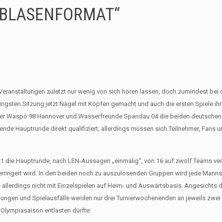
„BLASENFORMAT“
Veranstaltungen zuletzt nur wenig von sich hören lassen, doch zumindest bei d
gsten Sitzung jetzt Nägel mit Köpfen gemacht und auch die ersten Spiele ih
ter Waspo 98 Hannover und Wasserfreunde Spandau 04 die beiden deutschen V
ende Hauptrunde direkt qualifiziert, allerdings müssen sich Teilnehmer, Fans 
21 die Hauptrunde, nach LEN-Aussagen „einmalig“, von 16 auf zwölf Teams verk
verringert wird. In den beiden noch zu auszulosenden Gruppen wird jede Manns
 allerdings nicht mit Einzelspielen auf Heim- und Auswärtsbasis. Angesichts d
ungen und Spielausfälle werden nur drei Turnierwochenenden an jeweils zwei
Olympiasaison entlasten dürfte.