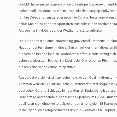
Die LEN hatte einige Tage zuvor ein 20-seitiges Hygienekonzept 
sichern soll und damit zu einem Eckpunkt der Europapokalwettbe
für ihre Delegationsmitglieder negative Corona-Tests vorweisen un
heißt: Analog zu anderen Sportarten, wie zuletzt den nordamerik
Aktiven nur im Hotel oder der Wettkampfstätte aufhalten.
Die Vorgaben sind auch anderweitig gravierend: Der neue Spiel
Hauptrundenteilnehmer in dieser Saison auf der internationalen B
die Vereine bei den lokalen Sponsoren treffen. Damit ist zugleich
Jahren analog zum Fußball im Zwei- oder Drei-Wochen-Rhythmus Li
dieses keine verlockende Perspektive.
Ausgelost worden sind inzwischen die beiden Qualifikationsturnie
kommen werden. Die sizilianische Küstenstadt bietet sogar ein 
deutschen Corona-Schlagzeilen geraten ist: Budapest gilt aufgrun
Donnerstag anstehende europäische Supercup im Fußball (mit hohe
qualifiziert sich ohne weitere Spielrunden unter gleich 18 Teams 
in den sportlich nachgeordneten Euro Cup (vormals LEN Trophy) 