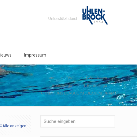
ieuws
Impressum
Home
DWL
DWL Herren
Bundesliga
1. Bundesliga
CHAMPIONS LEAGUE IM „BLASENFORMAT“
Alle anzeigen