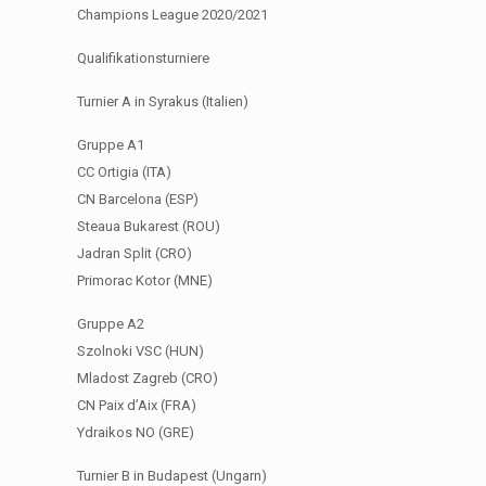
Champions League 2020/2021
Qualifikationsturniere
Turnier A in Syrakus (Italien)
Gruppe A1
CC Ortigia (ITA)
CN Barcelona (ESP)
Steaua Bukarest (ROU)
Jadran Split (CRO)
Primorac Kotor (MNE)
Gruppe A2
Szolnoki VSC (HUN)
Mladost Zagreb (CRO)
CN Paix d’Aix (FRA)
Ydraikos NO (GRE)
Turnier B in Budapest (Ungarn)