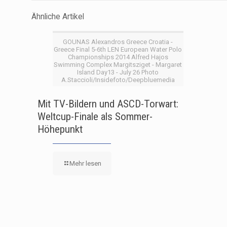
Ähnliche Artikel
GOUNAS Alexandros Greece Croatia -
Greece Final 5-6th LEN European Water Polo
Championships 2014 Alfred Hajos
Swimming Complex Margitsziget - Margaret
Island Day13 - July 26 Photo
A.Staccioli/Insidefoto/Deepbluemedia
Mit TV-Bildern und ASCD-Torwart:
Weltcup-Finale als Sommer-
Höhepunkt
Mehr lesen