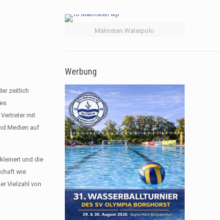
Malmsten Waterpolo
Werbung
er zeitlich
res
ertreter mit
und Medien auf
leinert und die
chaft wie
er Vielzahl von