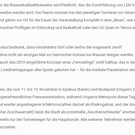
für die Wasserballwettbewerbe veröffentlicht, das die Durchführung von LEN-
werbe werden wird. Die Teams müssen bei den jeweiligen Turnieren vor Vera
d gehen vor Ort für die Dauer der Veranstaltung komplett in eine „Blase“, wie 
anischen Profiligen im Eishockey und Basketball oder den US Open im Tennis w
modus bedeutet, dass mindestens fünf oder sechs der insgesamt zwölf
ühne nicht ein einziges Mal vor heimischer Kulisse ins Wasser steigen werden
 auch das 2013 eingeführte Konzept einer „Fernsehliga“ nicht haltbar, das in 
veübertragungen aller Spiele geboten hat – für die mediale Präsentation der 
re, die vom 11. bis 15. November in Syrakus (Italien) und Budapest (Ungarn) 
hygienefreundliches Freiwasserstadion, während Ungarns Metropole dieser Tag
d wieder angestiegener Infektionszahlen derzeit als Risikogebiet, und der do
r Zuschauerzahl) lässt die Stadt als potentielle „Seuchenschleuder“ erschei
jeweils nur der Turniersieger für die Hauptrunde. Alle weiteren Teilnehmer werd
umziehen.