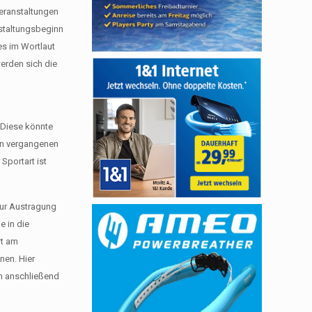
Veranstaltungen
nstaltungsbeginn
es im Wortlaut
erden sich die
. Diese könnte
den vergangenen
Sportart ist
zur Austragung
e in die
rt am
nen. Hier
en anschließend