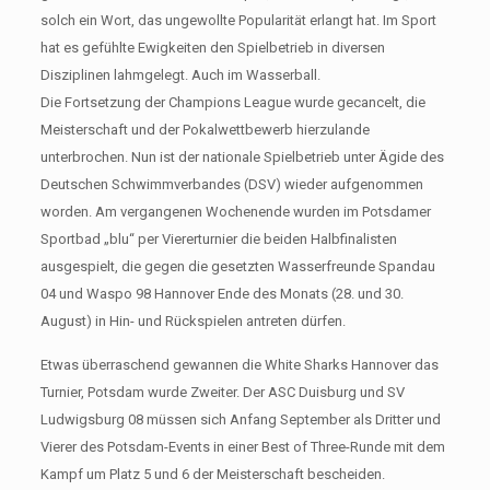
solch ein Wort, das ungewollte Popularität erlangt hat. Im Sport
hat es gefühlte Ewigkeiten den Spielbetrieb in diversen
Disziplinen lahmgelegt. Auch im Wasserball.
Die Fortsetzung der Champions League wurde gecancelt, die
Meisterschaft und der Pokalwettbewerb hierzulande
unterbrochen. Nun ist der nationale Spielbetrieb unter Ägide des
Deutschen Schwimmverbandes (DSV) wieder aufgenommen
worden. Am vergangenen Wochenende wurden im Potsdamer
Sportbad „blu“ per Viererturnier die beiden Halbfinalisten
ausgespielt, die gegen die gesetzten Wasserfreunde Spandau
04 und Waspo 98 Hannover Ende des Monats (28. und 30.
August) in Hin- und Rückspielen antreten dürfen.
Etwas überraschend gewannen die White Sharks Hannover das
Turnier, Potsdam wurde Zweiter. Der ASC Duisburg und SV
Ludwigsburg 08 müssen sich Anfang September als Dritter und
Vierer des Potsdam-Events in einer Best of Three-Runde mit dem
Kampf um Platz 5 und 6 der Meisterschaft bescheiden.