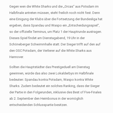
Gegen wen die White Sharks und die „Orcas“ aus Potsdam im
Halbfinale antreten müssen, steht freilich noch nicht fest. Denn
eine Einigung der Klubs über die Fortsetzung der Bundesliga hat
ergeben, dass Spandau und Waspo ein „Entscheidungsspiel“,
so der offizielle Terminus, um Platz 1 der Hauptrunde austragen.
Dieses Spiel findet am Dienstagabend, 19 Uhr in der
Schöneberger Schwimmhalle statt. Der Sieger trifft auf den auf
den OSC Potsdam, der Verlierer auf die White Sharks aus
Hannover.
Sollten die Hauptstädter das Prestigeduell am Dienstag
gewinnen, würde das also zwei Lokalderbys im Halbfinale
bedeuten: Spandau kontra Potsdam, Waspo kontra White
Sharks. Zudem bedeutet ein solches Ranking, dass der Sieger
der Partie in den Folgerunden, inklusive des Best of Five-Finales
ab 2. September den Heimbonus in der womöglich
entscheidenden Schlusspartie besitzen.