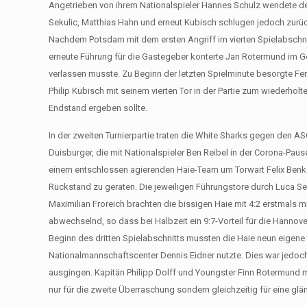
Angetrieben von ihrem Nationalspieler Hannes Schulz wendete der O
Sekulic, Matthias Hahn und erneut Kubisch schlugen jedoch zurück
Nachdem Potsdam mit dem ersten Angriff im vierten Spielabschnitt
erneute Führung für die Gastegeber konterte Jan Rotermund im Ge
verlassen musste. Zu Beginn der letzten Spielminute besorgte Fe
Philip Kubisch mit seinem vierten Tor in der Partie zum wiederho
Endstand ergeben sollte.
In der zweiten Turnierpartie traten die White Sharks gegen den 
Duisburger, die mit Nationalspieler Ben Reibel in der Corona-Pause
einem entschlossen agierenden Haie-Team um Torwart Felix Benke 
Rückstand zu geraten. Die jeweiligen Führungstore durch Luca S
Maximilian Froreich brachten die bissigen Haie mit 4:2 erstmals m
abwechselnd, so dass bei Halbzeit ein 9:7-Vorteil für die Hanno
Beginn des dritten Spielabschnitts mussten die Haie neun eigene
Nationalmannschaftscenter Dennis Eidner nutzte. Dies war jedoch 
ausgingen. Kapitän Philipp Dolff und Youngster Finn Rotermund ma
nur für die zweite Überraschung sondern gleichzeitig für eine gl