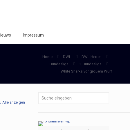
ieuws
Impressum
Home
DWL
DWL Herren
Bundesliga
1. Bundesliga
White Sharks vor großem Wurf
Alle anzeigen