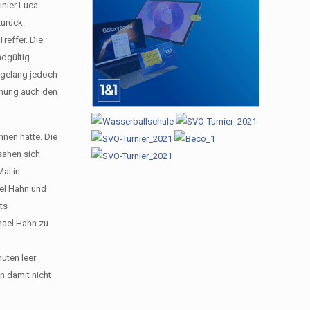
inier Luca
zurück.
reffer. Die
ndgültig
 gelang jedoch
egnung auch den
nnen hatte. Die
 sahen sich
al in
ael Hahn und
ts
hael Hahn zu
nuten leer
n damit nicht