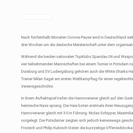
Nach fünfeinhalb Monaten Corona-Pause wird in Deutschland sei
drei Wochen um die deutsche Meisterschaft unter dem organisa
Während die beiden nationalen Topklubs Spandau 04 und Waspo 9
vier teilnehmenden Mannschaften bei einem Turnier in Potsdam
Duisburg und SV Ludwigsburg gehören auch die White Sharks Ha
Trainer Milan Sagat am ersten Wettkampftag für einen regelrechten
Vereinsgeschichte.
In ihrem Auftaktspiel trafen die Hannoveraner gleich auf den Gast
heimische Nass sprang. Die Haie boten erstmals ihren Neuzugang 
Hannoveraner gleich mit 3:0 in Führung. Niclas Schipper, Maximili
vorgelegt. Die Potsdamer zeigten sich jedoch keineswegs geschock
Froreich und Philip Kubisch lösten die kurzzeitige Offensivblocka