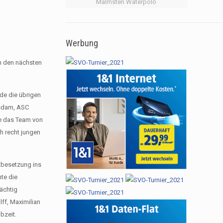
Malmsten Waterpolo
Werbung
n den nächsten
de die übrigen
tsdam, ASC
e das Team von
ch recht jungen
stbesetzung ins
te die
mächtig
ff, Maximilian
bzeit.