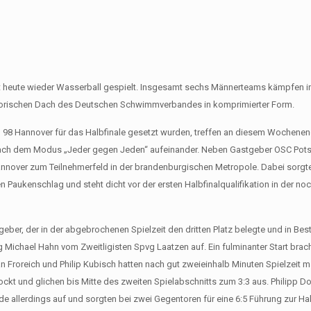
t heute wieder Wasserball gespielt. Insgesamt sechs Männerteams kämpfen i
torischen Dach des Deutschen Schwimmverbandes in komprimierter Form.
8 Hannover für das Halbfinale gesetzt wurden, treffen an diesem Wochenen
 nach dem Modus „Jeder gegen Jeden“ aufeinander. Neben Gastgeber OSC Po
nnover zum Teilnehmerfeld in der brandenburgischen Metropole. Dabei sorgt
 Paukenschlag und steht dicht vor der ersten Halbfinalqualifikation in der no
geber, der in der abgebrochenen Spielzeit den dritten Platz belegte und in Be
Michael Hahn vom Zweitligisten Spvg Laatzen auf. Ein fulminanter Start brach
an Froreich und Philip Kubisch hatten nach gut zweieinhalb Minuten Spielzeit 
t und glichen bis Mitte des zweiten Spielabschnitts zum 3:3 aus. Philipp Dol
de allerdings auf und sorgten bei zwei Gegentoren für eine 6:5 Führung zur Hal