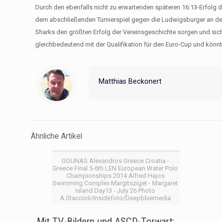
Durch den ebenfalls nicht zu erwartenden späteren 16:13-Erfolg
dem abschließenden Turnierspiel gegen die Ludwigsburger an der
Sharks den größten Erfolg der Vereinsgeschichte sorgen und sich 
gleichbedeutend mit der Qualifikation für den Euro-Cup und könn
Matthias Beckonert
Ähnliche Artikel
GOUNAS Alexandros Greece Croatia -
Greece Final 5-6th LEN European Water Polo
Championships 2014 Alfred Hajos
Swimming Complex Margitsziget - Margaret
Island Day13 - July 26 Photo
A.Staccioli/Insidefoto/Deepbluemedia
Mit TV-Bildern und ASCD-Torwart: