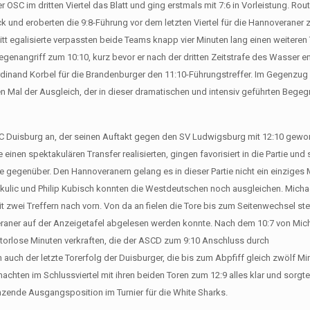
SC im dritten Viertel das Blatt und ging erstmals mit 7:6 in Vorleistung. Rout
 und eroberten die 9:8-Führung vor dem letzten Viertel für die Hannoveraner 
 egalisierte verpassten beide Teams knapp vier Minuten lang einen weiteren T
genangriff zum 10:10, kurz bevor er nach der dritten Zeitstrafe des Wasser e
rdinand Korbel für die Brandenburger den 11:10-Führungstreffer. Im Gegenzug
lten Mal der Ausgleich, der in dieser dramatischen und intensiv geführten Beg
ASC Duisburg an, der seinen Auftakt gegen den SV Ludwigsburg mit 12:10 gewo
 einen spektakulären Transfer realisierten, gingen favorisiert in die Partie und
gegenüber. Den Hannoveranern gelang es in dieser Partie nicht ein einziges M
ekulic und Philip Kubisch konnten die Westdeutschen noch ausgleichen. Mich
it zwei Treffern nach vorn. Von da an fielen die Tore bis zum Seitenwechsel ste
veraner auf der Anzeigetafel abgelesen werden konnte. Nach dem 10:7 von Mic
 torlose Minuten verkraften, die der ASCD zum 9:10 Anschluss durch
auch der letzte Torerfolg der Duisburger, die bis zum Abpfiff gleich zwölf Mi
chten im Schlussviertel mit ihren beiden Toren zum 12:9 alles klar und sorgte
änzende Ausgangsposition im Turnier für die White Sharks.