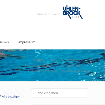
ieuws
Impressum
Home
DWL
DWL Herren
Nationalmannschaft
National Frauen
U18-WM GESTRICHEN, U16 MIT NEUAUFLAGE
Alle anzeigen