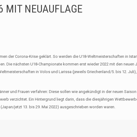
6 MIT NEUAUFLAGE
en der Corona-Krise geklärt. So werden die U18-Weltmeisterschaften in Ista
richen. Die nächsten U18-Championate kommen erst wieder 2022 mit den neuen
meisterschaften in Volos und Larissa (jeweils Griechenland/5. bis 12. Juli), 
ner und Frauen verfahren: Diese sollen wie angekündigt in der neuen Saison
erb verzichtet. Ein Hintergrund liegt darin, dass die diesjährigen Wettbewerb
a (Japan/jetzt 13. bis 29. Mai 2022) ausgeschrieben worden waren.