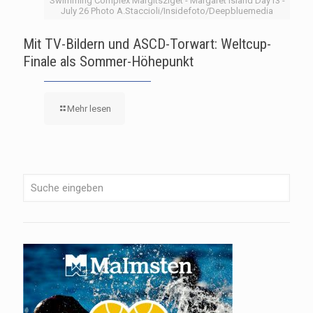
Swimming Complex Margitsziget - Margaret Island Day13 -
July 26 Photo A.Staccioli/Insidefoto/Deepbluemedia
Mit TV-Bildern und ASCD-Torwart: Weltcup-
Finale als Sommer-Höhepunkt
Mehr lesen